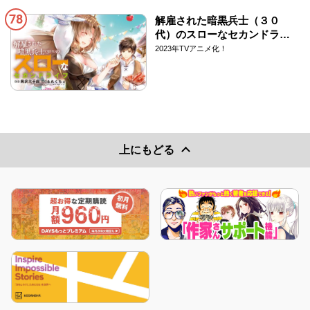
78
解雇された暗黒兵士（３０
代）のスローなセカンドライ
フ
2023年TVアニメ化！
上にもどる