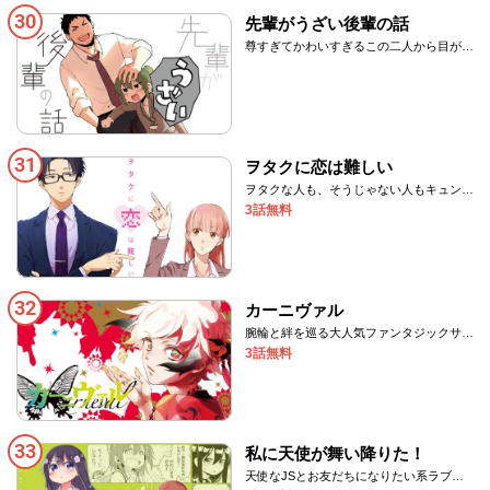
30
先輩がうざい後輩の話
尊すぎてかわいすぎるこの二人から目が話
せない！！
31
ヲタクに恋は難しい
ヲタクな人も、そうじゃない人もキュンキ
ュンしちゃう。
3話無料
32
カーニヴァル
腕輪と絆を巡る大人気ファンタジックサー
カス!
3話無料
33
私に天使が舞い降りた！
天使なJSとお友だちになりたい系ラブコ