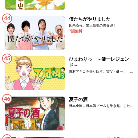
44
僕たちがやりました
因果応報、驚天動地の青春譚！
7話無料
45
ひまわりっ ～健一レジェン
ド～
東村アキコを振り回す、実父・健一！ 愉
快、痛快、限界コメディー！！
46
夏子の酒
日本全国に日本酒ブームを巻き起こした名
作！