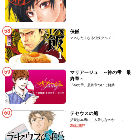
58
侠飯
マネしたくなる任侠グルメ！
59
マリアージュ ～神の雫 最
終章～
『神の雫』最終章ついに解禁!!
60
テセウスの船
父親は本当に、人殺しなのか――。
25話無料