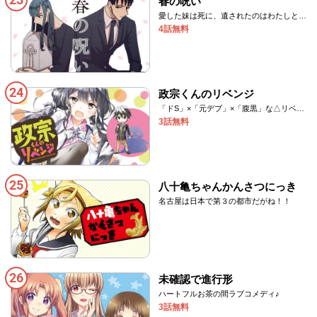
春の呪い
愛した妹は死に、遺されたのはわたしと、
妹の恋人だった男。
4話無料
24
政宗くんのリベンジ
「ドS」×「元デブ」×「腹黒」な△リベン
ジラブコメ‼
3話無料
25
八十亀ちゃんかんさつにっき
名古屋は日本で第３の都市だがね！！
26
未確認で進行形
ハートフルお茶の間ラブコメディ♪
3話無料