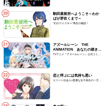
20
駒田蒸留所へようこそ～わか
ばが芽吹くまで～
“幻のウイスキー”再生の物語！
21
アズールレーン THE
ANIMATION あなたの碧き航
路に祝福を
TVアニメ『アズールレーン』公式コミカ
ライズ作品！
22
恋と呼ぶには気持ち悪い
エリート社会人×普通な女子高生の一方通
行ラブコメディ！
23