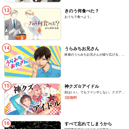
13
きのう何食べた？
おうちで食べよう。
14
うらみちお兄さん
体操のうらみちお兄さんが繰り広げる、哀
しみの人生賛歌！
15
神クズ☆アイドル
顔はいい。でもファンサしない。クズアイ
ドルに神降臨!?
3話無料
16
すべて忘れてしまうから