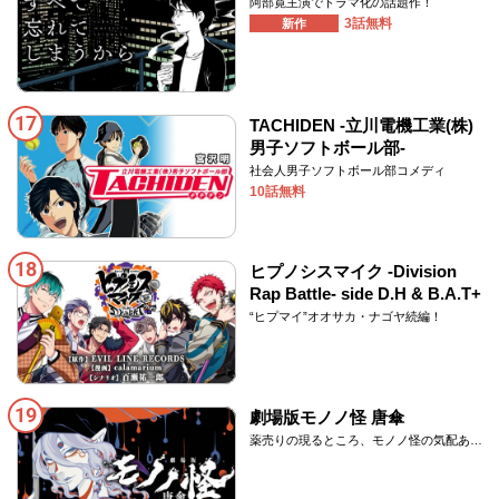
阿部寛主演でドラマ化の話題作！
3話無料
新作
17
TACHIDEN ‐立川電機工業(株)
男子ソフトボール部‐
社会人男子ソフトボール部コメディ
10話無料
18
ヒプノシスマイク -Division
Rap Battle- side D.H & B.A.T+
“ヒプマイ”オオサカ・ナゴヤ続編！
19
劇場版モノノ怪 唐傘
薬売りの現るところ、モノノ怪の気配あ
り。