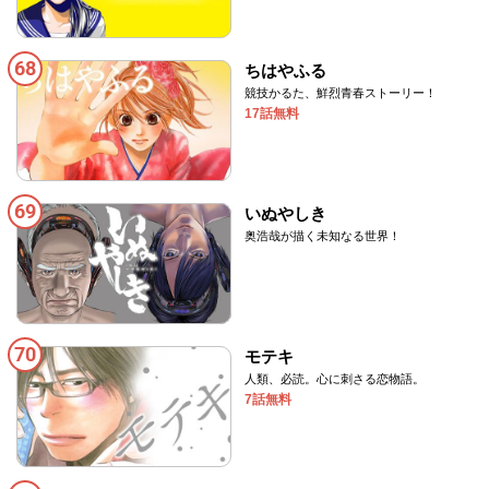
68
ちはやふる
競技かるた、鮮烈青春ストーリー！
17話無料
69
いぬやしき
奥浩哉が描く未知なる世界！
70
モテキ
人類、必読。心に刺さる恋物語。
7話無料