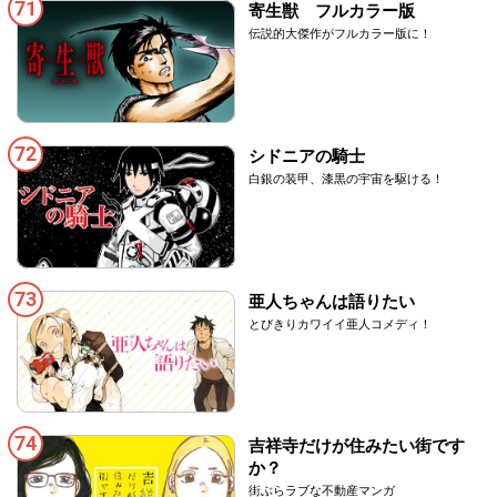
71
寄生獣 フルカラー版
伝説的大傑作がフルカラー版に！
72
シドニアの騎士
白銀の装甲、漆黒の宇宙を駆ける！
73
亜人ちゃんは語りたい
とびきりカワイイ亜人コメディ！
74
吉祥寺だけが住みたい街です
か？
街ぶらラブな不動産マンガ