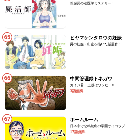
新感覚の法医学ミステリー！
65
ヒヤマケンタロウの妊娠
男の妊娠・出産を描いた話題作！
66
中間管理録トネガワ
カイジ君･･主役はワシだ･･!!
3話無料
67
ホームルーム
日本中で悲鳴続出の学園サイコラブ
17話無料