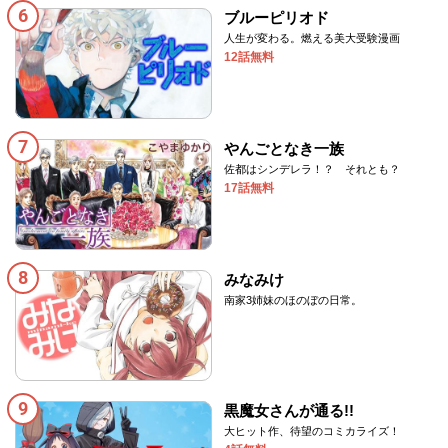
6
ブルーピリオド
人生が変わる。燃える美大受験漫画
12話無料
7
やんごとなき一族
佐都はシンデレラ！？ それとも？
17話無料
8
みなみけ
南家3姉妹のほのぼの日常。
9
黒魔女さんが通る!!
大ヒット作、待望のコミカライズ！