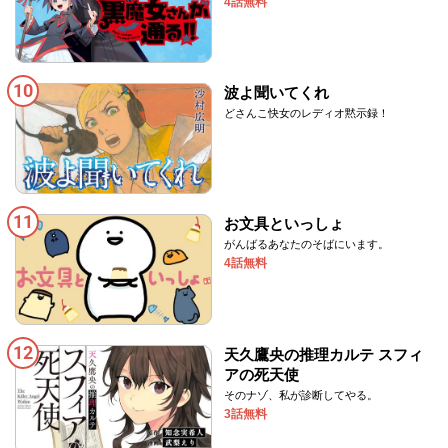
4話無料
10
波よ聞いてくれ
どさんこ快女のレディオ黙示録！
11
お文具といっしょ
がんばるあなたのそばにいます。
4話無料
12
天久鷹央の推理カルテ スフィ
アの死天使
そのナゾ、私が診断してやる。
3話無料