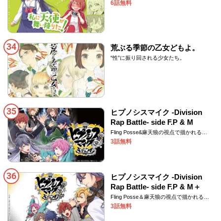
メディー♪
6話無料
34
荒ぶる季節の乙女どもよ。
“性”に振り回される少女たち。
35
ヒプノシスマイク -Division
Rap Battle- side F.P & M
Fling Posse&麻天狼の視点で描かれる
STORY!
3話無料
36
ヒプノシスマイク -Division
Rap Battle- side F.P & M＋
Fling Posse＆麻天狼の視点で描かれる
STORY！
3話無料