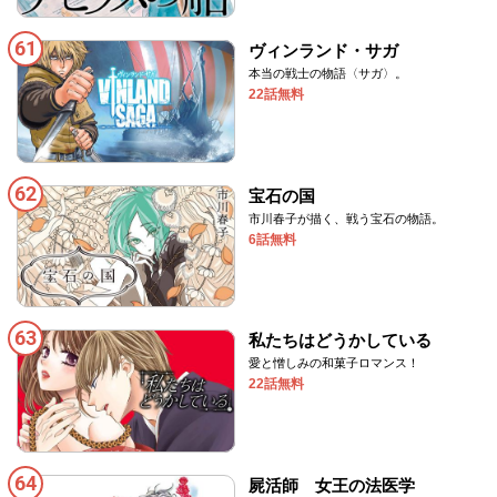
61
ヴィンランド・サガ
本当の戦士の物語〈サガ〉。
22話無料
62
宝石の国
市川春子が描く、戦う宝石の物語。
6話無料
63
私たちはどうかしている
愛と憎しみの和菓子ロマンス！
22話無料
64
屍活師 女王の法医学