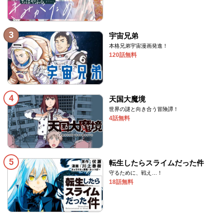
3
宇宙兄弟
本格兄弟宇宙漫画発進！
120話無料
4
天国大魔境
世界の謎と向き合う冒険譚！
4話無料
5
転生したらスライムだった件
守るために、戦え…！
18話無料