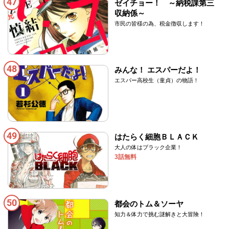
47
ゼイチョー！ ～納税課第三
収納係～
市民の皆様の為、税金徴収します！
48
みんな！ エスパーだよ！
エスパー高校生（童貞）の物語！
49
はたらく細胞ＢＬＡＣＫ
大人の体はブラック企業！
3話無料
50
都会のトム＆ソーヤ
知力＆体力で挑む謎解きと大冒険！