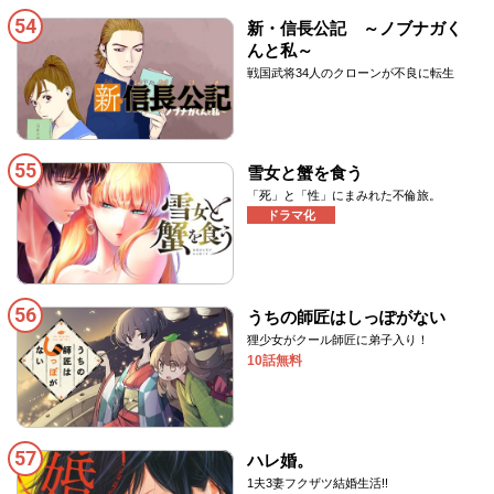
54
新・信長公記 ～ノブナガく
んと私～
戦国武将34人のクローンが不良に転生
55
雪女と蟹を食う
「死」と「性」にまみれた不倫旅。
ドラマ化
56
うちの師匠はしっぽがない
狸少女がクール師匠に弟子入り！
10話無料
57
ハレ婚。
1夫3妻フクザツ結婚生活!!