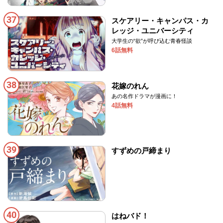
37
スケアリー・キャンパス・カ
レッジ・ユニバーシティ
大学生の“欲”が呼び込む青春怪談
6話無料
38
花嫁のれん
あの名作ドラマが漫画に！
4話無料
39
すずめの戸締まり
40
はねバド！