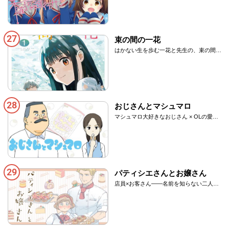
27
束の間の一花
はかない生を歩む一花と先生の、束の間の
恋の物語
28
おじさんとマシュマロ
マシュマロ大好きなおじさん × OLの愛の
攻防戦！？
29
パティシエさんとお嬢さん
店員×お客さん――名前を知らない二人の
もどかしラブコメ♪