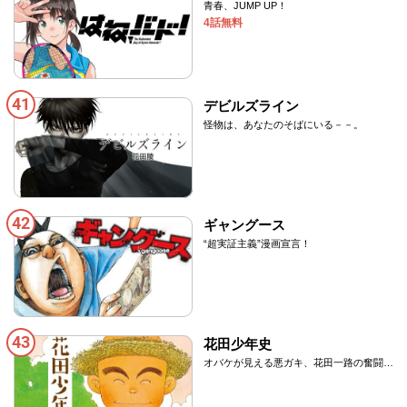
青春、JUMP UP！
4話無料
41
デビルズライン
怪物は、あなたのそばにいる－－。
42
ギャングース
“超実証主義”漫画宣言！
43
花田少年史
オバケが見える悪ガキ、花田一路の奮闘物
語！