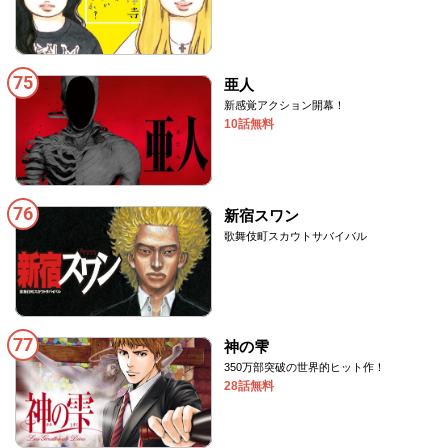
75
亜人
新感覚アクション開幕！
10話無料
76
新宿スワン
歌舞伎町スカウトサバイバル
77
神の雫
350万部突破の世界的ヒット作！
28話無料