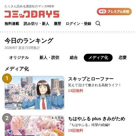
たくさん読める講談社のマンガWEB
検
無料連載
読み切り・新人
履歴
ログイン・登録
索
今日のランキング
2026/8/7
直近7日間集計
オリジナル
新人・読切
総合
メディア化
恋愛
メディア化
1
スキップとローファー
笑えて泣けて癒される高校ライフ！
14話無料
2
ちはやふる plus きみがため
『ちはやふる』待望の続編!!
19話無料