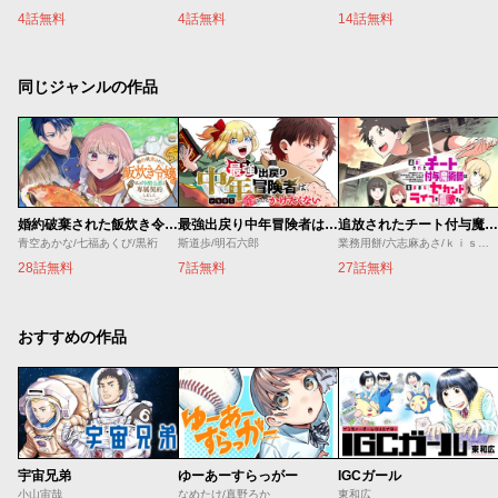
4話無料
4話無料
14話無料
同じジャンルの作品
婚約破棄された飯炊き令嬢の私は冷酷公爵と専属契約しました～ですが胃袋を掴んだ結果、冷たかった公爵様がどんどん優しくなっています～
最強出戻り中年冒険者は、今さら命なんてかけたくない
追放されたチート付与魔術師は気ままなセカンドライフを謳歌する。 ～俺は武器だけじゃなく、あらゆるものに『強化ポイント』を付与できるし、俺の意思でいつでも効果を解除できるけど、残った人たち大丈夫？～
青空あかな/七福あくび/黒裄
斯道歩/明石六郎
業務用餅/六志麻あさ/ｋｉｓｕｉ
28話無料
7話無料
27話無料
おすすめの作品
宇宙兄弟
ゆーあーすらっがー
IGCガール
小山宙哉
なめたけ/真野ろか
東和広