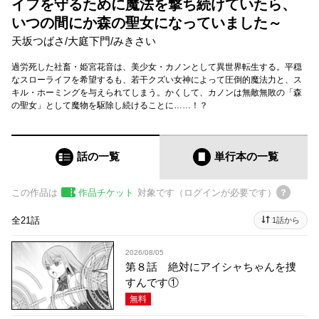
イフを守るために魔法を撃ち続けていたら、
いつの間にか森の聖女になっていました～
天坂つばさ
/
大庭下門
/
みきさい
過労死した社畜・姫宮花音は、美少女・カノンとして異世界転生する。平穏
なスローライフを希望するも、若干クズい女神によって圧倒的魔法力と、ス
キル・ホーミングを与えられてしまう。かくして、カノンは無敵無敗の「森
の聖女」として魔物を駆除し続けることに……！？
話の一覧
単行本
の一覧
この作品は
作品チケット
対象です（ログインが必要です）
全21話
1話から
2026/08/05
第８話 絶対にアイシャちゃんを捜
すんです①
無料