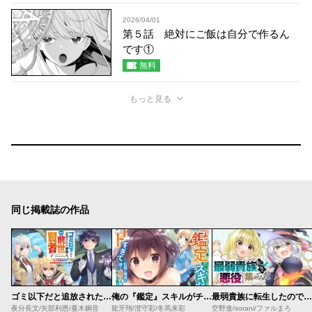
2026/04/01
第５話 絶対にご飯は自分で作るん
です①
無料
もっと見る
同じ掲載誌の作品
ゴミ以下だと追放された使用人、実は前世賢者です ～史上最強の賢者、世界最高峰の学園に通う～
俺の『鑑定』スキルがチートすぎて
最弱貴族に転生したので悪役たちを集めてみた
夜分長文/矢部利恩/蔓木鋼音
龍牙翔/澄守彩/冬馬来彩
空野進/sorani/ファルまろ