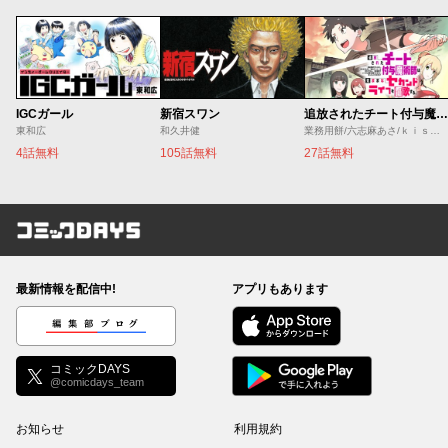
IGCガール
新宿スワン
追放されたチート付与魔術師は気ままなセカンドライフを謳歌する。 ～俺は武器だけじゃなく、あらゆるものに『強化ポイント』を付与できるし、俺の意思でいつでも効果を解除できるけど、残った人たち大丈夫？～
東和広
和久井健
業務用餅/六志麻あさ/ｋｉｓｕｉ
4話無料
105話無料
27話無料
コミックDAYS
最新情報を配信中!
アプリもあります
編集部ブログ
コミックDAYS
@comicdays_team
お知らせ
利用規約