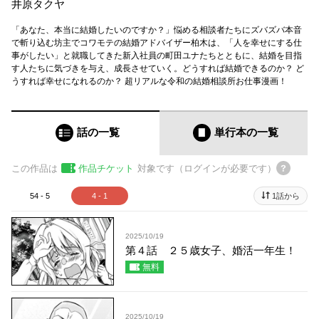
井原タクヤ
「あなた、本当に結婚したいのですか？」悩める相談者たちにズバズバ本音
で斬り込む坊主でコワモテの結婚アドバイザー柏木は、「人を幸せにする仕
事がしたい」と就職してきた新入社員の町田ユナたちとともに、結婚を目指
す人たちに気づきを与え、成長させていく。どうすれば結婚できるのか？ ど
うすれば幸せになれるのか？ 超リアルな令和の結婚相談所お仕事漫画！
話の一覧
単行本
の一覧
この作品は
作品チケット
対象です（ログインが必要です）
54 - 5
4 - 1
1話から
2025/10/19
第４話 ２５歳女子、婚活一年生！
無料
2025/10/19