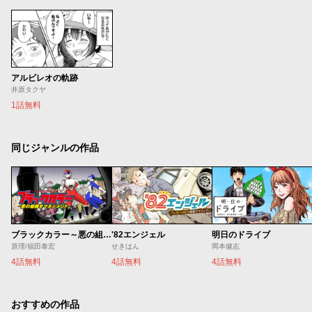
アルビレオの軌跡
井原タクヤ
1話無料
同じジャンルの作品
ブラックカラー～悪の組織をマネジメント～
'82エンジェル
明日のドライブ
原理/福田泰宏
せきはん
岡本健志
4話無料
4話無料
4話無料
おすすめの作品