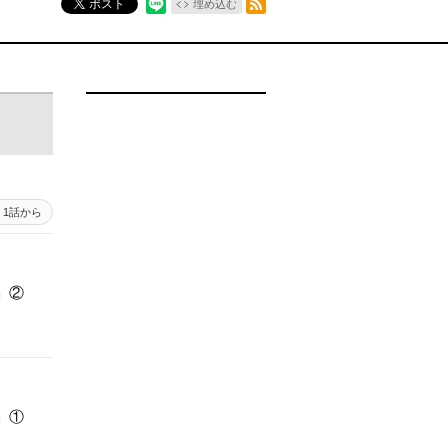
ポスト
埋め込む
1話から
」②
」①