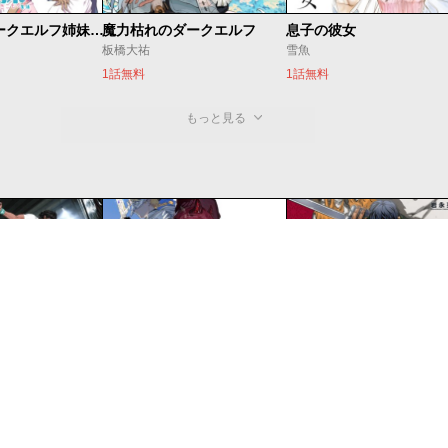
邪神の孫 ダークエルフ姉妹と過ごす異世界引きこもり生活
魔力枯れのダークエルフ
息子の彼女
板橋大祐
雪魚
1話無料
1話無料
もっと見る
ベオグラードメトロの子供たち
すだちの魔王城
Pumpkin Scissors
心
森下真
岩永亮太郎
13話無料
15話無料
もっと見る