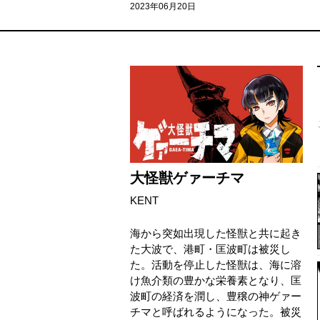
2023年06月20日
大怪獣ゲァーチマ
KENT
海から突如出現した怪獣と共に起き
た大波で、港町・匡波町は被災し
た。活動を停止した怪獣は、海に溶
け魚介類の豊かな栄養素となり、匡
波町の経済を潤し、豊穣の神ゲァー
チマと呼ばれるようになった。被災