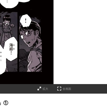
拡大
全画面
」①