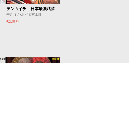
テンカイチ 日本最強武芸者決定戦
中丸洋介/あずま京太郎
4話無料
シャンバラッド
眞山継
4話無料