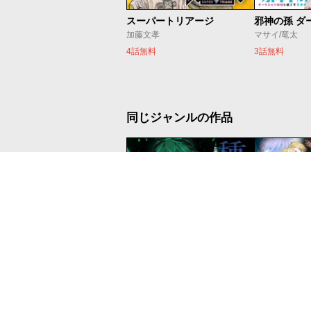
スーパートリアージ
加藤文孝
マサイ/竜太
4話無料
3話無料
同じジャンルの作品
種生産 ～このスキルがチートだとまだ誰も気付いていない～
Reppuu/まるやす
隷蔵庫/山座一
9話無料
6話無料