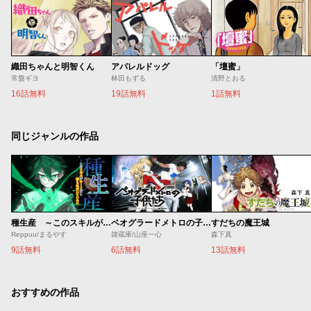
織田ちゃんと明智くん
アパレルドッグ
「壇蜜」
常盤ギヨ
林田もずる
清野とおる
16話無料
19話無料
1話無料
同じジャンルの作品
種生産 ～このスキルがチートだとまだ誰も気付いていない～
ベオグラードメトロの子供たち
すだちの魔王城
Reppuu/まるやす
隷蔵庫/山座一心
森下真
9話無料
6話無料
13話無料
おすすめの作品