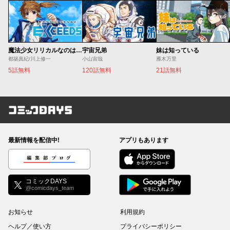
魔法少女リリカルなのは EXCEEDS
宇宙兄弟
妹は知っている
都築真紀/川上修一
小山宙哉
雁木万里
5話無料
120話無料
21話無料
コミックDAYS
最新情報を配信中!
アプリもあります
編集部ブログ
コミックDAYS
@comicdays_team
お知らせ
利用規約
ヘルプ／使い方
プライバシーポリシー