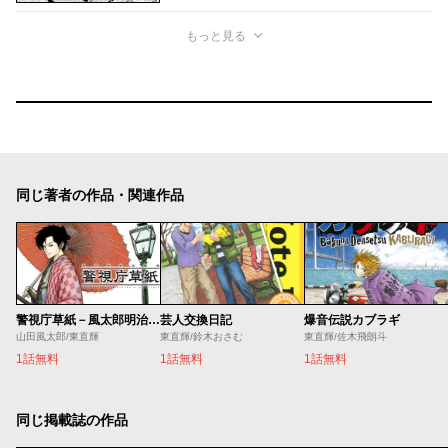
もっと見る
同じ著者の作品・関連作品
警視庁草紙－風太郎明治劇場－
芸人交換日記
爆音伝説カブラギ
山田風太郎/東直輝
東直輝/鈴木おさむ
東直輝/佐木飛朗斗
1話無料
1話無料
1話無料
同じ掲載誌の作品