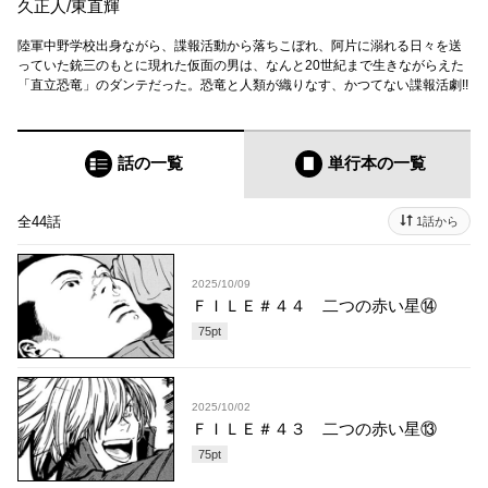
久正人
/
東直輝
陸軍中野学校出身ながら、諜報活動から落ちこぼれ、阿片に溺れる日々を送
っていた銃三のもとに現れた仮面の男は、なんと20世紀まで生きながらえた
「直立恐竜」のダンテだった。恐竜と人類が織りなす、かつてない諜報活劇!!
話の一覧
単行本
の一覧
全44話
1話から
2025/10/09
ＦＩＬＥ＃４４ 二つの赤い星⑭
75
pt
2025/10/02
ＦＩＬＥ＃４３ 二つの赤い星⑬
75
pt