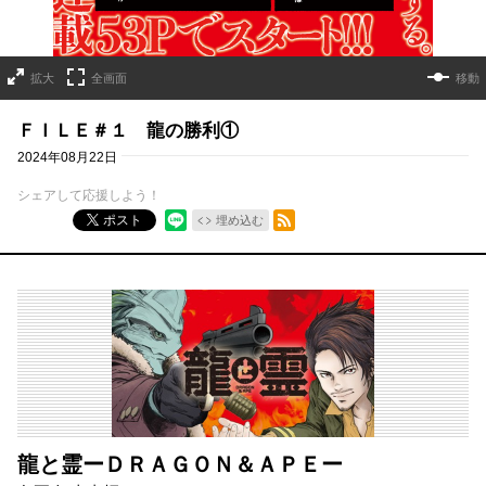
拡大
全画面
移動
ＦＩＬＥ＃１ 龍の勝利①
2024年08月22日
シェアして応援しよう！
RSSフィード
ポスト
埋め込む
龍と霊ーＤＲＡＧＯＮ＆ＡＰＥー