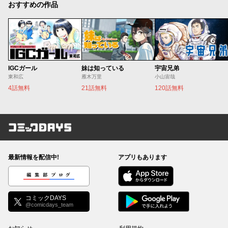
おすすめの作品
IGCガール
妹は知っている
宇宙兄弟
東和広
雁木万里
小山宙哉
4話無料
21話無料
120話無料
コミックDAYS
最新情報を配信中!
アプリもあります
編集部ブログ
コミックDAYS
@comicdays_team