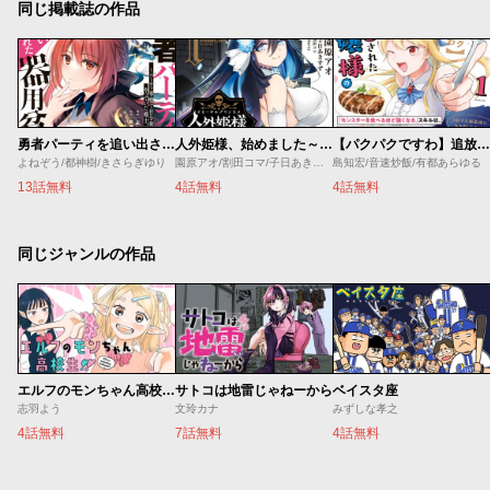
同じ掲載誌の作品
勇者パーティを追い出された器用貧乏 ～パーティ事情で付与術士をやっていた剣士、万能へと至る～
人外姫様、始めました～Ｆｒｅｅ Ｌｉｆｅ Ｆａｎｔａｓｙ Ｏｎｌｉｎｅ～
【パクパクですわ】追放されたお嬢様の『モンスターを食べるほど強くなる』スキルは、１食で１レベルアップする前代未聞の最強スキルでした。３日で人類最強になりましたわ～！
よねぞう/都神樹/きさらぎゆり
園原アオ/割田コマ/子日あきすず/Ｓｈｅｒｒｙ
島知宏/音速炒飯/有都あらゆる
13話無料
4話無料
4話無料
同じジャンルの作品
エルフのモンちゃん高校生!!
サトコは地雷じゃねーから
ベイスタ座
志羽よう
文玲カナ
みずしな孝之
4話無料
7話無料
4話無料