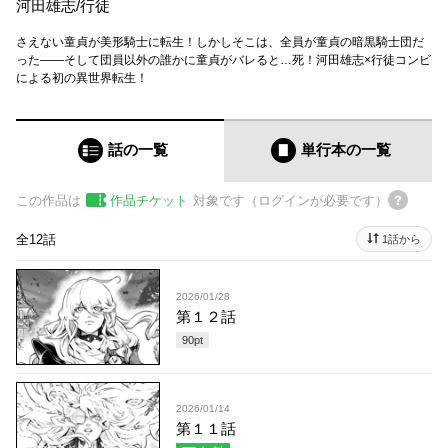
河田雄志
/
行徒
さえない童貞が美形騎士に転生！しかしそこは、全員が童貞の暗黒騎士団だ
った――そして団員以外の誰かに童貞がバレると…死！河田雄志×行徒コンビ
による初の異世界転生！
話の一覧
単行本
の一覧
この作品は
作品チケット
対象です（ログインが必要です）
全12話
1話から
2026/01/28
第１２話
90
pt
2026/01/14
第１１話