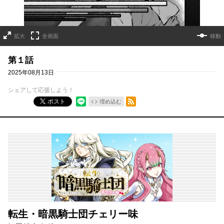
拡大
全画面
移動
第１話
2025年08月13日
シェアして応援しよう！
RSSフィード
ポスト
埋め込む
転生・暗黒騎士団チェリー味