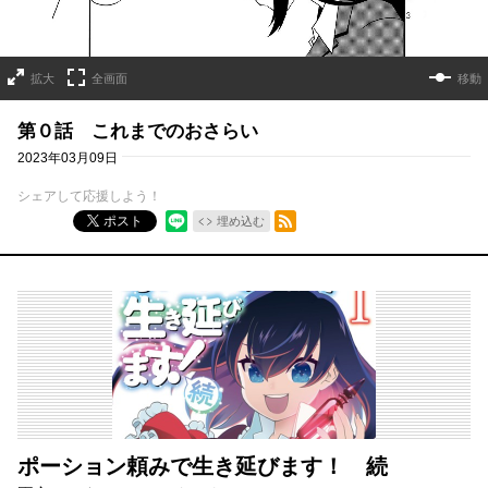
拡大
全画面
移動
第０話 これまでのおさらい
2023年03月09日
シェアして応援しよう！
RSSフィード
ポスト
埋め込む
ポーション頼みで生き延びます！ 続