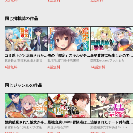
5話無料
1話無料
1話無料
同じ掲載誌の作品
ゴミ以下だと追放された使用人、実は前世賢者です ～史上最強の賢者、世界最高峰の学園に通う～
俺の『鑑定』スキルがチートすぎて
最弱貴族に転生したので悪役たちを集めてみた
夜分長文/矢部利恩/蔓木鋼音
龍牙翔/澄守彩/冬馬来彩
空野進/sorani/ファルまろ
4話無料
4話無料
14話無料
同じジャンルの作品
婚約破棄された飯炊き令嬢の私は冷酷公爵と専属契約しました～ですが胃袋を掴んだ結果、冷たかった公爵様がどんどん優しくなっています～
最強出戻り中年冒険者は、今さら命なんてかけたくない
追放されたチート付与魔術師は気ままなセカンドライフを謳歌する。 ～俺は武器だけじゃなく、あらゆるものに『強化ポイント』を付与できるし、俺の意思でいつでも効果を解除できるけど、残った人たち大丈夫？～
青空あかな/七福あくび/黒裄
斯道歩/明石六郎
業務用餅/六志麻あさ/ｋｉｓｕｉ