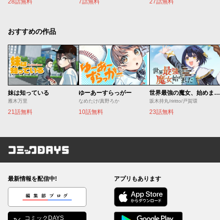
28話無料
7話無料
27話無料
おすすめの作品
妹は知っている
ゆーあーすらっがー
世界最強の魔女、始めました ～私だけ『攻略サイト』を見れる世界で自由に生きます～
雁木万里
なめたけ/真野ろか
坂木持丸/riritto/戸賀環
21話無料
10話無料
23話無料
コミックDAYS
最新情報を配信中!
アプリもあります
編集部ブログ
コミックDAYS