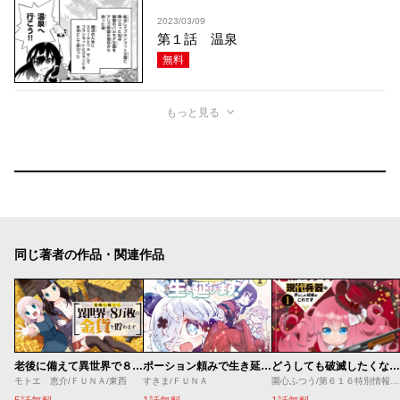
2023/03/09
第１話 温泉
無料
もっと見る
同じ著者の作品・関連作品
老後に備えて異世界で８万枚の金貨を貯めます
ポーション頼みで生き延びます！ ハナノとロッテのふたり旅
どうしても破滅したくない悪役令嬢が現代兵器を手にした結果がこれです
モトエ 恵介/ＦＵＮＡ/東西
すきま/ＦＵＮＡ
園心ふつう/第６１６特別情報大隊/無惑桑