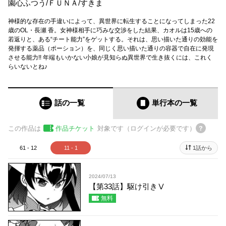
園心ふつう
/
ＦＵＮＡ
/
すきま
神様的な存在の手違いによって、異世界に転生することになってしまった22
歳のOL・長瀬 香。女神様相手に巧みな交渉をした結果、カオルは15歳への
若返りと、ある“チート能力”をゲットする。それは、思い描いた通りの効能を
発揮する薬品（ポーション）を、同じく思い描いた通りの容器で自在に発現
させる能力!! 年端もいかない小娘が見知らぬ異世界で生き抜くには、これく
らいないとね♪
話の一覧
単行本
の一覧
この作品は
作品チケット
対象です（ログインが必要です）
61 - 12
11 - 1
1話から
2024/07/13
【第33話】駆け引きⅤ
無料