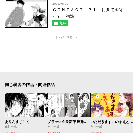
2023/06/22
ＣＯＮＴＡＣＴ．３１ おきてを守
って、初詣
無料
もっと見る
同じ著者の作品・関連作品
ありんすじごく
ブラック企業新卒 座敷山童子の入社
いただきます、のまえとあと
糸川一成
糸川一成
糸川一成