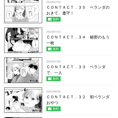
2023/07/20
ＣＯＮＴＡＣＴ．３５ ベランダの
おきて、遵守！
無料
2023/07/13
ＣＯＮＴＡＣＴ．３４ 秘密のもう
一枚
無料
2023/07/06
ＣＯＮＴＡＣＴ．３３ ベランダ
で、一人
無料
2023/06/29
ＣＯＮＴＡＣＴ．３２ 初ベランダ
おやつ
無料