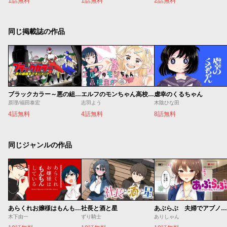
1話無料
1話無料
2話無料
同じ掲載誌の作品
ブラックカラー～悪の組織をマネジメント～
エルフのモンちゃん高校生!!
虐幸のくるちゃん
原理/福田泰宏
志羽よう
木陰ひな田
4話無料
4話無料
8話無料
同じジャンルの作品
あらくれお嬢様はもんもんしている
社長と酒と星
あぶらぶ 夫婦でアブノーマルなラブしませんか？
木下由一
ずり騎士
ありしゃん