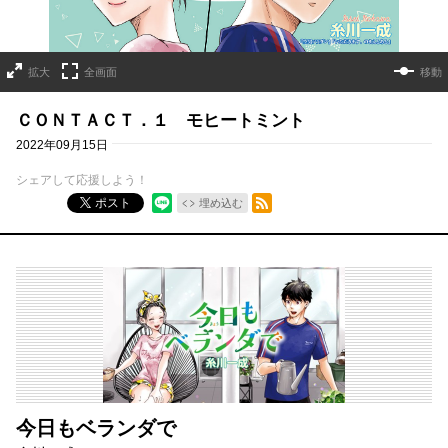
拡大
全画面
移動
ＣＯＮＴＡＣＴ．１ モヒートミント
2022年09月15日
シェアして応援しよう！
RSSフィード
ポスト
埋め込む
今日もベランダで