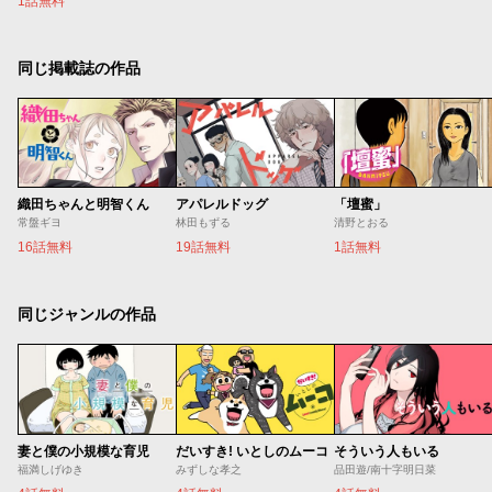
1話無料
同じ掲載誌の作品
織田ちゃんと明智くん
アパレルドッグ
「壇蜜」
常盤ギヨ
林田もずる
清野とおる
16話無料
19話無料
1話無料
同じジャンルの作品
妻と僕の小規模な育児
だいすき! いとしのムーコ
そういう人もいる
福満しげゆき
みずしな孝之
品田遊/南十字明日菜