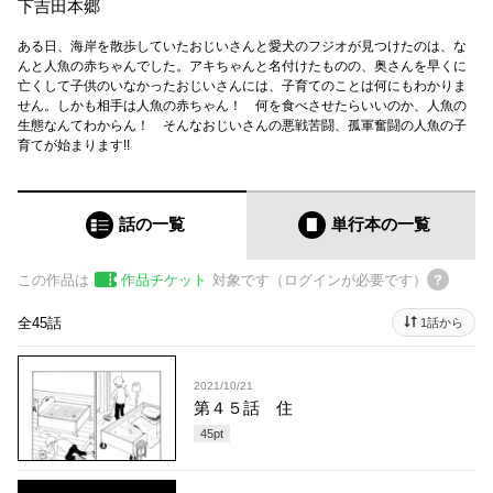
下吉田本郷
ある日、海岸を散歩していたおじいさんと愛犬のフジオが見つけたのは、な
んと人魚の赤ちゃんでした。アキちゃんと名付けたものの、奥さんを早くに
亡くして子供のいなかったおじいさんには、子育てのことは何にもわかりま
せん。しかも相手は人魚の赤ちゃん！ 何を食べさせたらいいのか、人魚の
生態なんてわからん！ そんなおじいさんの悪戦苦闘、孤軍奮闘の人魚の子
育てが始まります!!
話の一覧
単行本
の一覧
この作品は
作品チケット
対象です（ログインが必要です）
全45話
1話から
2021/10/21
第４５話 住
45
pt