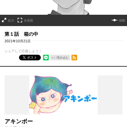
拡大
全画面
移動
第１話 箱の中
2021年10月21日
シェアして応援しよう！
RSSフィード
ポスト
埋め込む
アキンボー