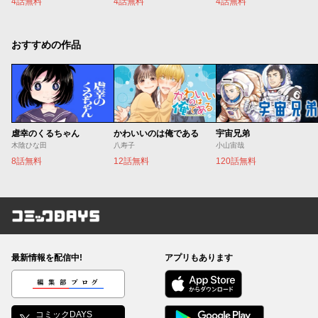
4話無料
4話無料
4話無料
おすすめの作品
虐幸のくるちゃん
かわいいのは俺である
宇宙兄弟
木陰ひな田
八寿子
小山宙哉
8話無料
12話無料
120話無料
コミックDAYS
最新情報を配信中!
アプリもあります
編集部ブログ
コミックDAYS