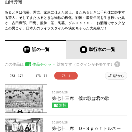
山田芳裕
あるときは信長、秀吉、家康に仕えた武士。またあるときは千利休に師事す
る茶人。そしてまたあるときは物欲の権化。戦国～慶長年間を生き抜いた異
才・古田織部。甲冑、服飾、茶、陶芸、グルメｅｔｃ． お洒落でオタクな
この男こそ、日本人のライフスタイルを決めちゃった大先輩だ！！
話の一覧
単行本
の一覧
この作品は
作品チケット
対象です（ログインが必要です）
273 - 174
173 - 74
73 - 1
1話から
2018/04/28
第七十三席 僕の歌は君の歌
無料
2018/04/28
第七十二席 Ｄ−Ｓｐｏｔトルネー