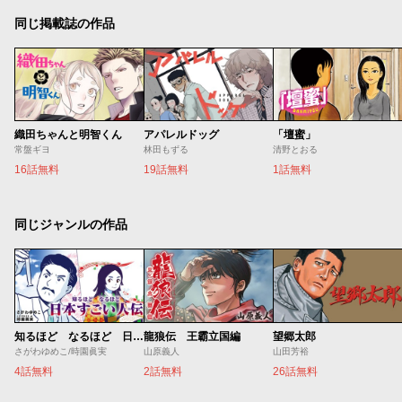
同じ掲載誌の作品
織田ちゃんと明智くん
アパレルドッグ
「壇蜜」
常盤ギヨ
林田もずる
清野とおる
16話無料
19話無料
1話無料
同じジャンルの作品
知るほど なるほど 日本すごい人伝
龍狼伝 王霸立国編
望郷太郎
さがわゆめこ/時園眞実
山原義人
山田芳裕
4話無料
2話無料
26話無料