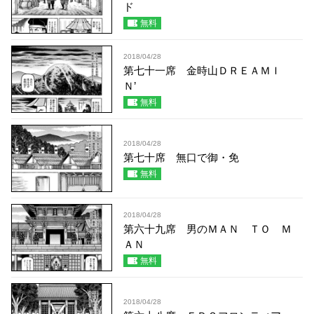
ド
無料
2018/04/28
第七十一席 金時山ＤＲＥＡＭＩ
Ｎ’
無料
2018/04/28
第七十席 無口で御・免
無料
2018/04/28
第六十九席 男のＭＡＮ ＴＯ Ｍ
ＡＮ
無料
2018/04/28