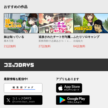
おすすめの作品
妹は知っている
追放されたチート付与魔術師は気ままなセカンドライフを謳歌する。 ～俺は武器だけじゃなく、あらゆるものに『強化ポイント』を付与できるし、俺の意思でいつでも効果を解除できるけど、残った人たち大丈夫？～
ふたりソロキャンプ
雁木万里
業務用餅/六志麻あさ/ｋｉｓｕｉ
出端祐大
21話無料
27話無料
64話無料
コミックDAYS
最新情報を配信中!
アプリもあります
編集部ブログ
コミックDAYS
@comicdays_team