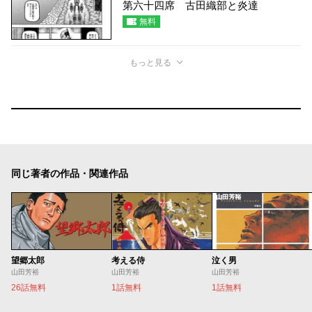
第六十四席 古田織部と炎達
無料
もっと見る
同じ著者の作品・関連作品
望郷太郎
考える侍
泣く男
山田芳裕
山田芳裕
山田芳裕
26話無料
1話無料
1話無料