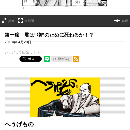
拡大
全画面
移動
第一席 君は“物”のために死ねるか！？
2018年04月28日
シェアして応援しよう！
RSSフィード
ポスト
埋め込む
へうげもの