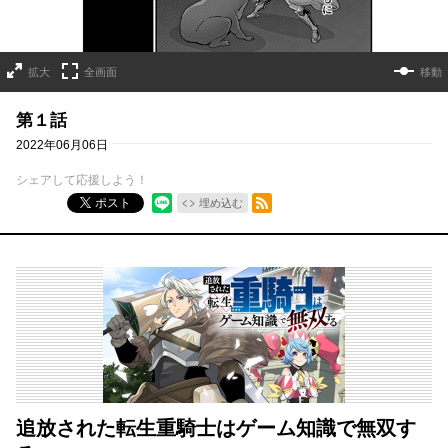
拡大
全画面
移動
第１話
2022年06月06日
シェアして応援しよう！
RSSフィード
ポスト
埋め込む
追放された転生重騎士はゲーム知識で無双す