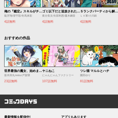
俺の『鑑定』スキルがチートすぎて
ゴミ以下だと追放された使用人、実は前世賢者です ～史上最強の賢者、世界最高峰の学園に通う～
Ｓランクパーティから解雇された【呪具師】～『呪いのアイテム』しか作れませんが、その性能はアーティファクト級なり……！～
龍牙翔/澄守彩/冬馬来彩
夜分長文/矢部利恩/蔓木鋼音
ＬＡ軍/小川錦
4話無料
4話無料
4話無料
おすすめの作品
世界最強の魔女、始めました ～私だけ『攻略サイト』を見れる世界で自由に生きます～
ヤニねこ
ツレ猫 マルルとハチ
坂木持丸/riritto/戸賀環
にゃんにゃんファクトリー
園田ゆり
23話無料
107話無料
81話無料
コミックDAYS
最新情報を配信中!
アプリもあります