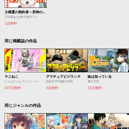
大精霊の契約者～邪神の供物、最強の冒険者へ至る～
穴河原あな/猫子/緒方てい
1話無料
同じ掲載誌の作品
ヤニねこ
アマチュアビジランテ
妹は知っている
にゃんにゃんファクトリー
浅村壮平/内藤光太郎
雁木万里
107話無料
3話無料
21話無料
同じジャンルの作品