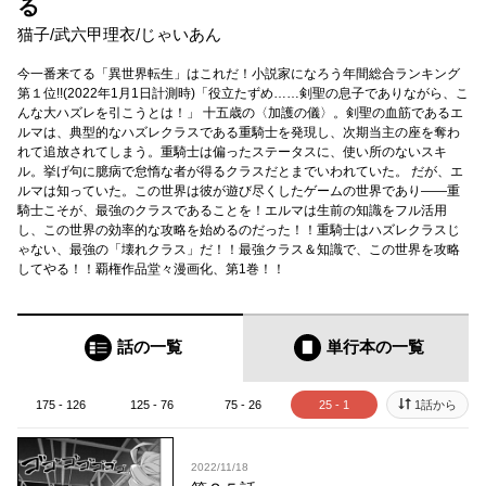
る
猫子
/
武六甲理衣
/
じゃいあん
今一番来てる「異世界転生」はこれだ！小説家になろう年間総合ランキング
第１位!!(2022年1月1日計測時)「役立たずめ……剣聖の息子でありながら、こ
んな大ハズレを引こうとは！」 十五歳の〈加護の儀〉。剣聖の血筋であるエ
ルマは、典型的なハズレクラスである重騎士を発現し、次期当主の座を奪わ
れて追放されてしまう。重騎士は偏ったステータスに、使い所のないスキ
ル。挙げ句に臆病で怠惰な者が得るクラスだとまでいわれていた。 だが、エ
ルマは知っていた。この世界は彼が遊び尽くしたゲームの世界であり――重
騎士こそが、最強のクラスであることを！エルマは生前の知識をフル活用
し、この世界の効率的な攻略を始めるのだった！！重騎士はハズレクラスじ
ゃない、最強の「壊れクラス」だ！！最強クラス＆知識で、この世界を攻略
してやる！！覇権作品堂々漫画化、第1巻！！
話の一覧
単行本
の一覧
175 - 126
125 - 76
75 - 26
25 - 1
1話から
2022/11/18