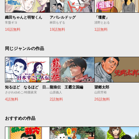
織田ちゃんと明智くん
アパレルドッグ
「壇蜜」
常盤ギヨ
林田もずる
清野とおる
16話無料
19話無料
1話無料
同じジャンルの作品
知るほど なるほど 日本すごい人伝
龍狼伝 王霸立国編
望郷太郎
さがわゆめこ/時園眞実
山原義人
山田芳裕
4話無料
2話無料
26話無料
おすすめの作品