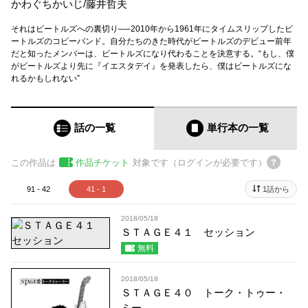
かわぐちかいじ
/
藤井哲夫
それはビートルズへの裏切り──2010年から1961年にタイムスリップしたビ
ートルズのコピーバンド。自分たちのきた時代がビートルズのデビュー前年
だと知ったメンバーは、ビートルズになり代わることを決意する。“もし、僕
がビートルズより先に『イエスタデイ』を発表したら、僕はビートルズにな
れるかもしれない”
話の一覧
単行本
の一覧
この作品は
作品チケット
対象です（ログインが必要です）
91 - 42
41 - 1
1話から
2018/05/18
ＳＴＡＧＥ４１ セッション
無料
2018/05/18
ＳＴＡＧＥ４０ トーク・トゥー・
ミー