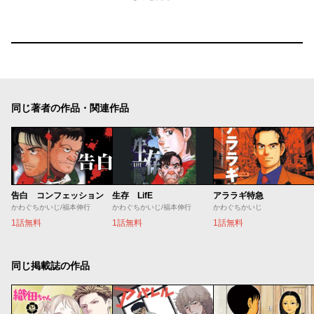
同じ著者の作品・関連作品
告白 コンフェッション
生存 LifE
アララギ特急
かわぐちかいじ/福本伸行
かわぐちかいじ/福本伸行
かわぐちかいじ
1話無料
1話無料
1話無料
同じ掲載誌の作品