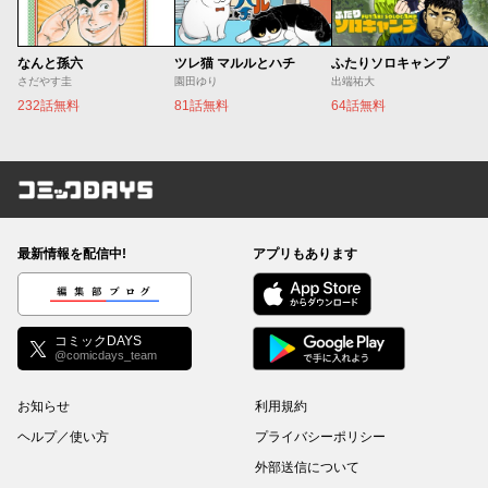
なんと孫六
ツレ猫 マルルとハチ
ふたりソロキャンプ
さだやす圭
園田ゆり
出端祐大
232話無料
81話無料
64話無料
コミックDAYS
最新情報を配信中!
アプリもあります
編集部ブログ
コミックDAYS
@comicdays_team
お知らせ
利用規約
ヘルプ／使い方
プライバシーポリシー
外部送信について