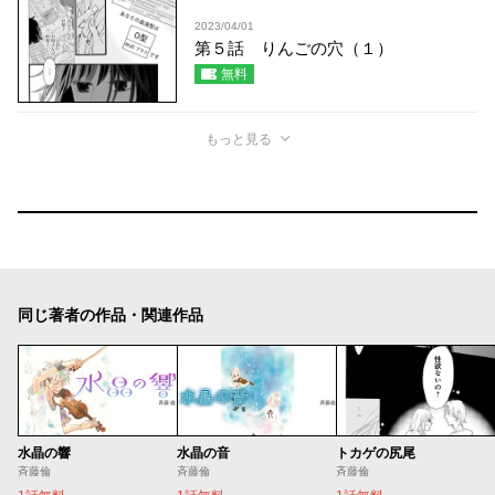
2023/04/01
第５話 りんごの穴（１）
無料
もっと見る
同じ著者の作品・関連作品
水晶の響
水晶の音
トカゲの尻尾
斉藤倫
斉藤倫
斉藤倫