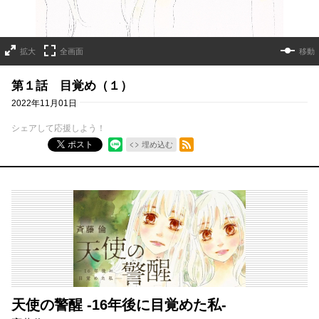
拡大
全画面
移動
第１話 目覚め（１）
2022年11月01日
シェアして応援しよう！
RSSフィード
ポスト
埋め込む
天使の警醒 -16年後に目覚めた私-