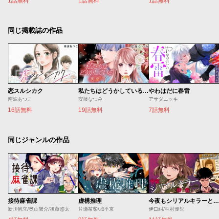
1話無料
1話無料
1話無料
同じ掲載誌の作品
恋スルシカク
私たちはどうかしている 妻恋い
やわはだに春雷
南波あつこ
安藤なつみ
アサダニッキ
16話無料
19話無料
7話無料
同じジャンルの作品
接待麻雀課
虚構推理
今夜もシリアルキラーと待ち合わせ
新川帆立/奥山響介/後藤悠太
片瀬茶柴/城平京
伊口紺/中村優児