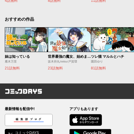
4話無料
8話無料
11話無料
おすすめの作品
妹は知っている
世界最強の魔女、始めました ～私だけ『攻略サイト』を見れる世界で自由に生きます～
ツレ猫 マルルとハチ
雁木万里
坂木持丸/riritto/戸賀環
園田ゆり
21話無料
23話無料
81話無料
コミックDAYS
最新情報を配信中!
アプリもあります
編集部ブログ
コミックDAYS