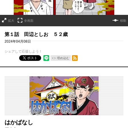
拡大
全画面
移動
第１話 田辺としお ５２歳
2024年04月08日
シェアして応援しよう！
RSSフィード
ポスト
埋め込む
はかばなし