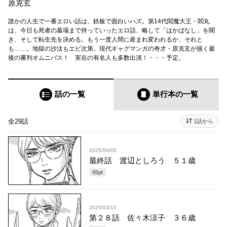
原克玄
誰かの人生で一番エロい話は、鉄板で面白いハズ。第14代閻魔大王・閻丸
は、今日も死者の墓場まで持っていったエロ話、略して「はかばなし」を聞
き、そして転生先を決める。もう一度人間に産まれ変われるか、それと
も……。地獄の沙汰もエピ次第。現代ギャグマンガの奇才・原克玄が描く最
後の審判オムニバス！ 実在の有名人も多数出演！・・・予定。
話の一覧
単行本
の一覧
全29話
1話から
2025/04/05
最終話 渡辺としろう ５１歳
85
pt
2025/03/15
第２８話 佐々木涼子 ３６歳