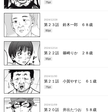
75
pt
2024/12/28
第２３話 鈴木一郎 ６８歳
80
pt
2024/12/14
第２２話 篠崎りか ２８歳
95
pt
2024/11/30
第２１話 小賀やすじ ６１歳
75
pt
2024/11/09
第２０話 井出たつお ５８歳