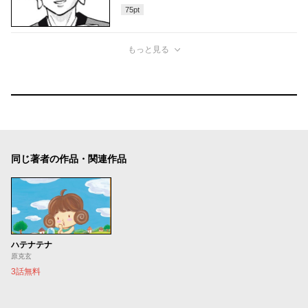
75
pt
もっと見る
同じ著者の作品・関連作品
ハテナテナ
原克玄
3話無料