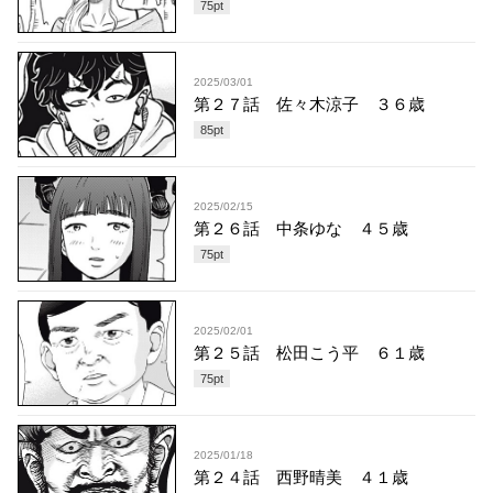
75
pt
2025/03/01
第２７話 佐々木涼子 ３６歳
85
pt
2025/02/15
第２６話 中条ゆな ４５歳
75
pt
2025/02/01
第２５話 松田こう平 ６１歳
75
pt
2025/01/18
第２４話 西野晴美 ４１歳