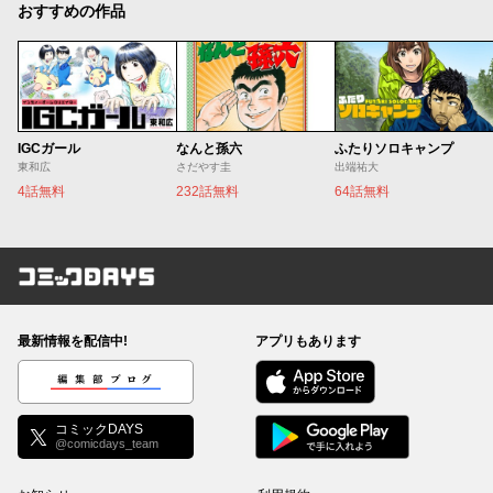
おすすめの作品
IGCガール
なんと孫六
ふたりソロキャンプ
東和広
さだやす圭
出端祐大
4話無料
232話無料
64話無料
コミックDAYS
最新情報を配信中!
アプリもあります
編集部ブログ
コミックDAYS
@comicdays_team