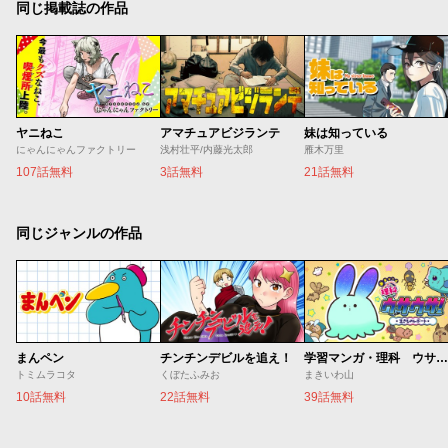
同じ掲載誌の作品
ヤニねこ
アマチュアビジランテ
妹は知っている
にゃんにゃんファクトリー
浅村壮平/内藤光太郎
雁木万里
107話無料
3話無料
21話無料
同じジャンルの作品
まんペン
チンチンデビルを追え！
学習マンガ・理科 ウサウサ！
トミムラコタ
くぼたふみお
まきいわ山
10話無料
22話無料
39話無料