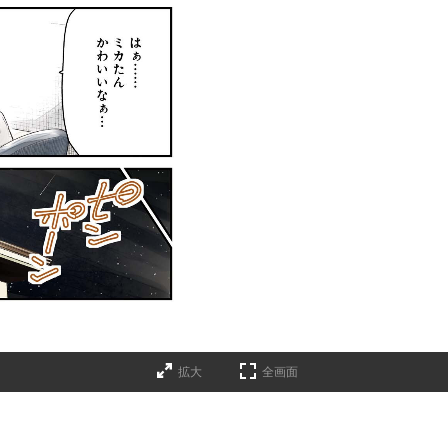
拡大
全画面