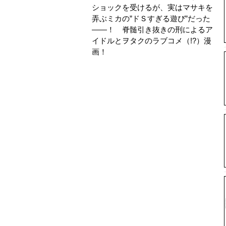
ショックを受けるが、実はマサキを
弄ぶミカの”ドＳすぎる遊び”だった
――！ 脊髄引き抜きの刑によるア
イドルとヲタクのラブコメ（!?）漫
画！