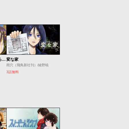
ダンジョン島で宿屋をやろう！ 創造魔法を貰った俺の細腕繁盛記
変な家
雨穴（飛鳥新社刊）/綾野暁
3話無料