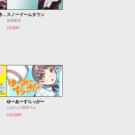
今夜もシリアルキラーと待ち合わせ
スノードームタウン
加納梨衣
3話無料
ゆーあーすらっがー
なめたけ/真野ろか
10話無料