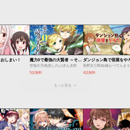
はおしまい！
魔力0で最強の大賢者 ～それは魔法ではない、物理だ！～
空地大乃/色意しのぶ/ぎん太郎
長野文三郎/結城心一/てんまそ
5話無料
4話無料
もっと見る