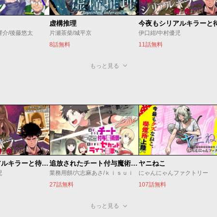
虚構推理
響介/後藤悠太
片瀬茶柴/城平京
伊口紺/中村優児
8話無料
11話無料
もっと見る
今夜もシリアルキラーと待ち合わせ
追放されたチート付与魔術師は気ままなセカンドライフを謳歌する。 ～俺は武器だけじゃなく、あらゆるものに『強化ポイント』を付与できるし、俺の意思でいつでも効果を解除できるけど、残った人たち大丈夫？～
ヤニねこ
児
業務用餅/六志麻あさ/ｋｉｓｕｉ
にゃんにゃんファクトリー
27話無料
107話無料
もっと見る