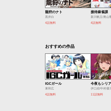
龍狩のナト
接待麻雀課
黒井白
新川帆立/奥山
4話無料
4話無料
おすすめの作品
IGCガール
東和広
伊口紺/中村優
4話無料
11話無料