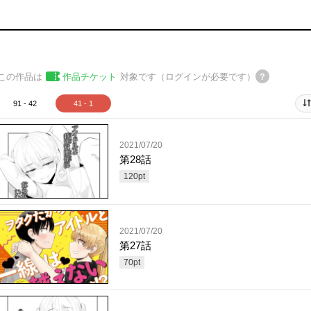
この作品は
作品チケット
対象です（ログインが必要です）
91 - 42
41 - 1
2021/07/20
第28話
120
pt
2021/07/20
第27話
70
pt