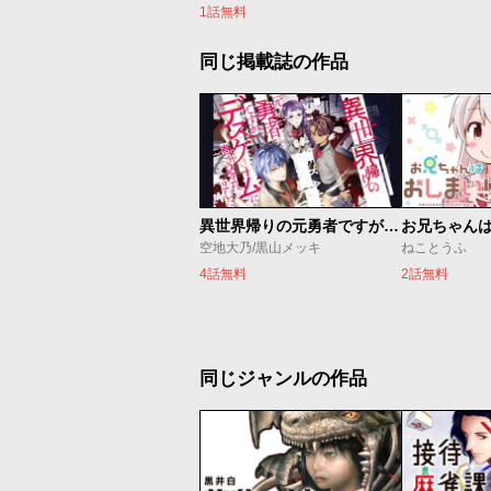
1話無料
同じ掲載誌の作品
異世界帰りの元勇者ですが、デスゲームに巻き込まれました
お兄ちゃん
空地大乃/黒山メッキ
ねことうふ
4話無料
2話無料
同じジャンルの作品