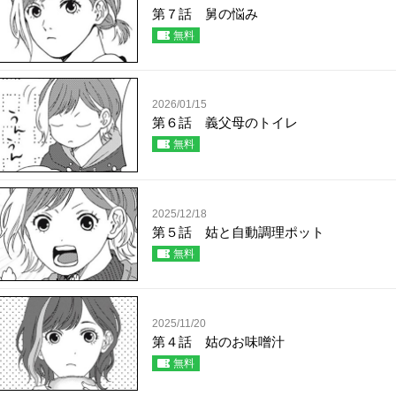
第７話 舅の悩み
無料
2026/01/15
第６話 義父母のトイレ
無料
2025/12/18
第５話 姑と自動調理ポット
無料
2025/11/20
第４話 姑のお味噌汁
無料