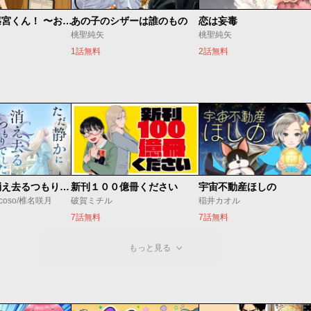
慎みなさい篠宮くん！ 〜お義父さんとは呼ばせない〜
あの子のシザーは誰のもの
恋は妄毒
桃聖純矢
桃聖純矢
1話無料
2話無料
ただ静かに消え去るつもりでした
新刊１００億冊ください
宇宙不動産ほしの
coso/椎名咲月
破賀ミチル
稲井カオル
7話無料
7話無料
もっと見る