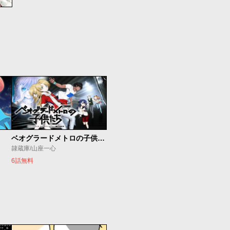
ベオグラードメトロの子供たち
隷蔵庫/山座一心
6話無料