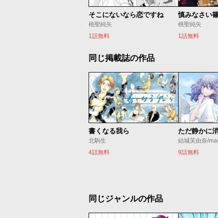
そこにないなら恋ですね
桃聖純矢
桃聖純矢
1話無料
1話無料
同じ掲載誌の作品
書くなる我ら
北駒生
結城芙由奈/ma
4話無料
9話無料
同じジャンルの作品