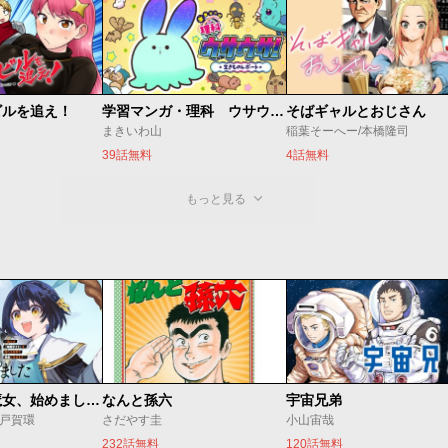
ビルを追え！
学習マンガ・理科 ウサウサ！
そばギャルとおじさん
まきいわ山
稲葉そーへー/本橋隆司
39話無料
4話無料
もっと見る
世界最強の魔女、始めました ～私だけ『攻略サイト』を見れる世界で自由に生きます～
なんと孫六
宇宙兄弟
o/戸賀環
さだやす圭
小山宙哉
232話無料
120話無料