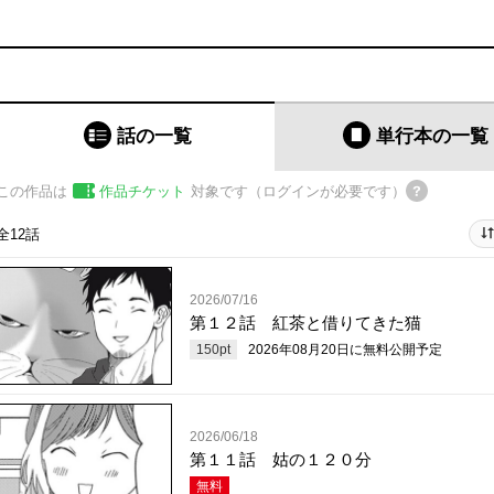
話の一覧
単行本
の一覧
この作品は
作品チケット
対象です（ログインが必要です）
全12話
2026/07/16
第１２話 紅茶と借りてきた猫
150
pt
2026年08月20日
に無料公開予定
2026/06/18
第１１話 姑の１２０分
無料