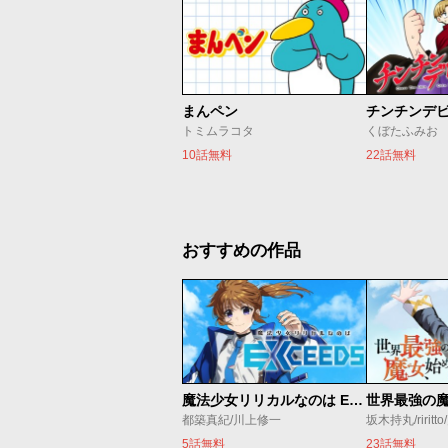
まんペン
チンチンデ
トミムラコタ
くぼたふみお
10話無料
22話無料
おすすめの作品
魔法少女リリカルなのは EXCEEDS
都築真紀/川上修一
坂木持丸/riritt
5話無料
23話無料