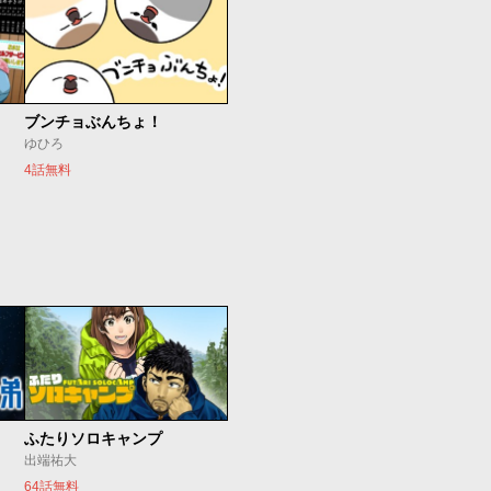
ブンチョぶんちょ！
ゆひろ
4話無料
ふたりソロキャンプ
出端祐大
64話無料