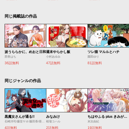
同じ掲載誌の作品
波うららかに、めおと日和
週末やらかし飯
ツレ猫 マルルとハチ
西香はち
小村あゆみ
園田ゆり
36話無料
47話無料
81話無料
同じジャンルの作品
黒魔女さんが通る!!
みなみけ
ちはやふる plus きみがため
石崎洋司/藤堂ヤオ/藤田香/亜沙美
桜場コハル
末次由紀
4話無料
2話無料
19話無料