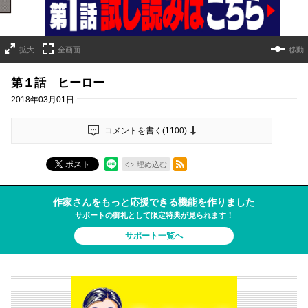
拡大
全画面
移動
第１話 ヒーロー
2018年03月01日
コメントを書く(
1100
)
RSSフィード
ポスト
埋め込む
作家さんをもっと応援できる機能を作りました
サポートの御礼として限定特典が見られます！
サポート一覧へ