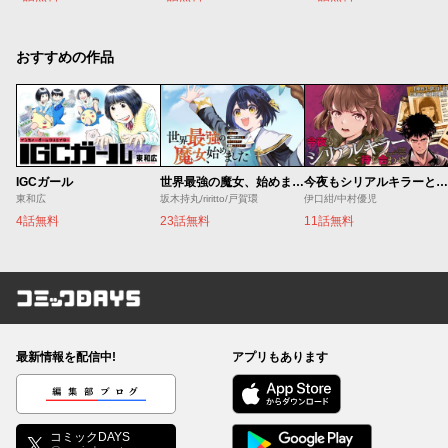
おすすめの作品
IGCガール
世界最強の魔女、始めました ～私だけ『攻略サイト』を見れる世界で自由に生きます～
今夜もシリアルキラーと待ち合わせ
東和広
坂木持丸/riritto/戸賀環
伊口紺/中村優児
4話無料
23話無料
11話無料
コミックDAYS
最新情報を配信中!
アプリもあります
編集部ブログ
コミックDAYS