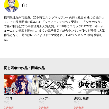
千代
福岡県北九州市出身。2014年にヤングマガジンへの持ち込みを機に担当がつ
く。その後月間賞に応募した『シェアー』で佳作を受賞し、『少女と銀杏』
で第72回ちばてつや賞優秀新人賞受賞。2018年にコミックDAYSで『ホーム
ルーム』の連載を開始し、多くの電子書店で総合ランキング1位を獲得し人気
作品となる。同作はMBSによりドラマ化され、TVerランキング1位を獲得し
た。
同じ著者の作品・関連作品
ドラQ
シェアー
少女と銀杏
千代
千代
千代
1話無料
0話無料
0話無料