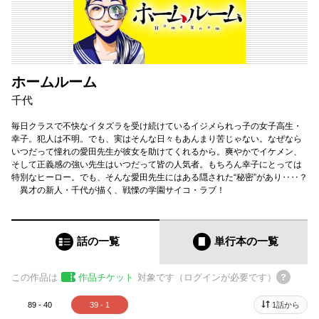
ホームルーム
千代
毎日クラスで不快なイタズラを受け続けているイジメられっ子の女子高生・
幸子。犯人は不明。でも、実はそんな日々もあんまり苦じゃない。なぜなら
いつだって憧れの愛田先生が彼女を助けてくれるから。爽やかでイケメン、
そして正義感の強い先生はいつだって皆の人気者。もちろん幸子にとっては
特別なヒーロー。でも、そんな愛田先生にはある隠された“秘密”があり‥‥？
異才の新人・千代が描く、戦慄の学園サイコ・ラブ！
話の一覧
単行本
の一覧
この作品は
作品チケット
対象です（ログインが必要です）
89 - 40
39 - 1
1話から