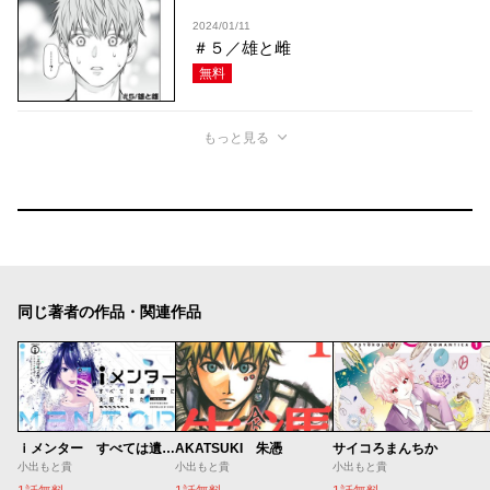
2024/01/11
＃５／雄と雌
無料
もっと見る
同じ著者の作品・関連作品
ｉメンター すべては遺伝子に支配された
AKATSUKI 朱憑
サイコろまんちか
小出もと貴
小出もと貴
小出もと貴