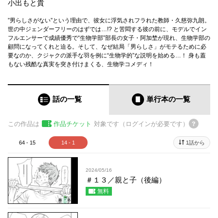
小出もと貴
”男らしさがない”という理由で、彼女に浮気されフラれた教師・久慈弥九朗。
世の中ジェンダーフリーのはずでは…!? と苦悶する彼の前に、モデルでイン
フルエンサーで成績優秀で“生物学部”部長の女子・阿加埜が現れ、生物学部の
顧問になってくれと迫る。そして、なぜ結局「男らしさ」がモテるために必
要なのか、クジャクの派手な羽を例に“生物学的”な説明を始める…！ 身も蓋
もない残酷な真実を突き付けまくる、生物学コメディ！
話の一覧
単行本
の一覧
この作品は
作品チケット
対象です（ログインが必要です）
64 - 15
14 - 1
1話から
2024/05/16
＃１３／親と子（後編）
無料