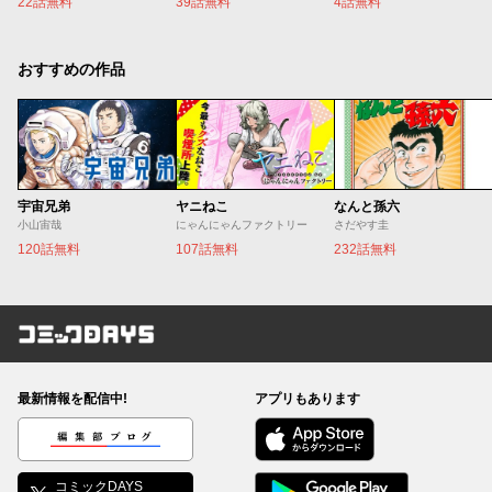
22話無料
39話無料
4話無料
おすすめの作品
宇宙兄弟
ヤニねこ
なんと孫六
小山宙哉
にゃんにゃんファクトリー
さだやす圭
120話無料
107話無料
232話無料
コミックDAYS
最新情報を配信中!
アプリもあります
編集部ブログ
コミックDAYS