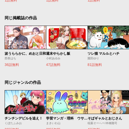
1話無料
1話無料
1話無料
同じ掲載誌の作品
波うららかに、めおと日和
週末やらかし飯
ツレ猫 マルルとハチ
西香はち
小村あゆみ
園田ゆり
36話無料
47話無料
81話無料
同じジャンルの作品
チンチンデビルを追え！
学習マンガ・理科 ウサウサ！
そばギャルとおじさん
くぼたふみお
まきいわ山
稲葉そーへー/本橋隆司