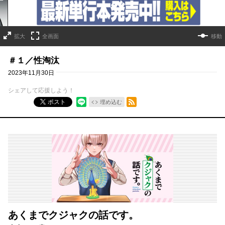
拡大
全画面
移動
＃１／性淘汰
2023年11月30日
シェアして応援しよう！
RSSフィード
ポスト
埋め込む
あくまでクジャクの話です。