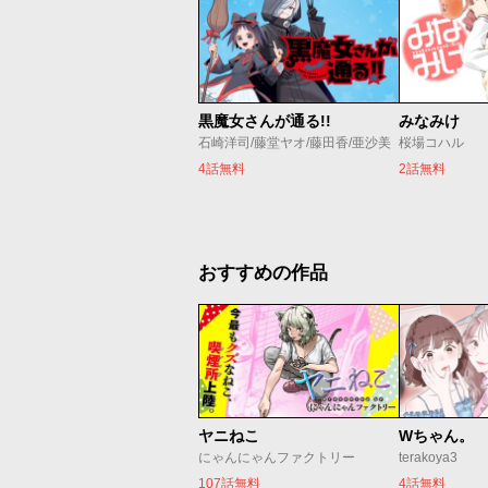
黒魔女さんが通る!!
みなみけ
石崎洋司/藤堂ヤオ/藤田香/亜沙美
桜場コハル
4話無料
2話無料
おすすめの作品
ヤニねこ
Wちゃん。
にゃんにゃんファクトリー
terakoya3
107話無料
4話無料