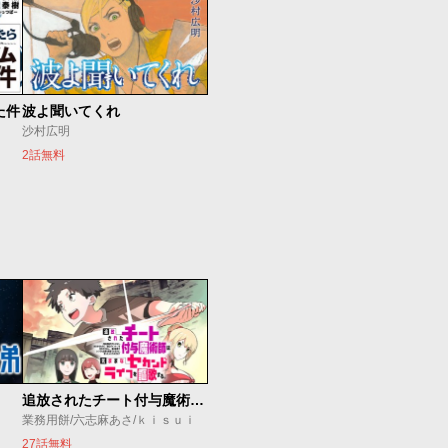
た件
波よ聞いてくれ
沙村広明
2話無料
追放されたチート付与魔術師は気ままなセカンドライフを謳歌する。 ～俺は武器だけじゃなく、あらゆるものに『強化ポイント』を付与できるし、俺の意思でいつでも効果を解除できるけど、残った人たち大丈夫？～
業務用餅/六志麻あさ/ｋｉｓｕｉ
27話無料