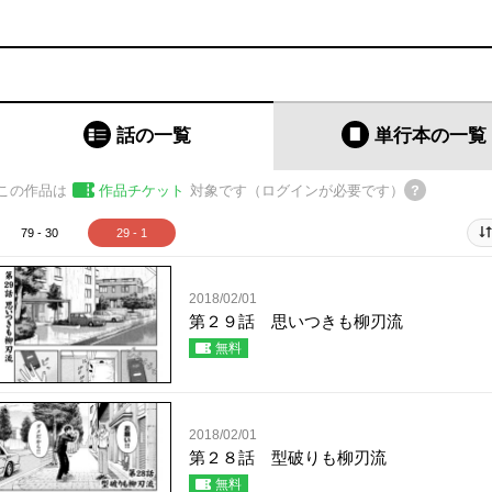
話の一覧
単行本
の一覧
この作品は
作品チケット
対象です（ログインが必要です）
79 - 30
29 - 1
2018/02/01
第２９話 思いつきも柳刃流
無料
2018/02/01
第２８話 型破りも柳刃流
無料