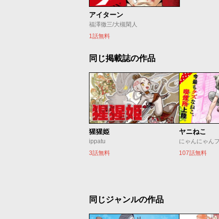
アイターン
福澤徹三/大槻閑人
1話無料
同じ掲載誌の作品
猩猩姫
ヤニねこ
ippatu
にゃんにゃん
3話無料
107話無料
同じジャンルの作品