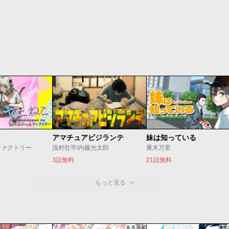
アマチュアビジランテ
妹は知っている
ファクトリー
浅村壮平/内藤光太郎
雁木万里
3話無料
21話無料
もっと見る