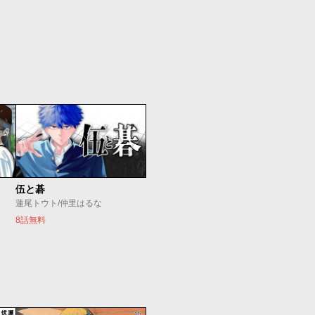
伍と碁
蓮尾トウト/仲里はるな
8話無料