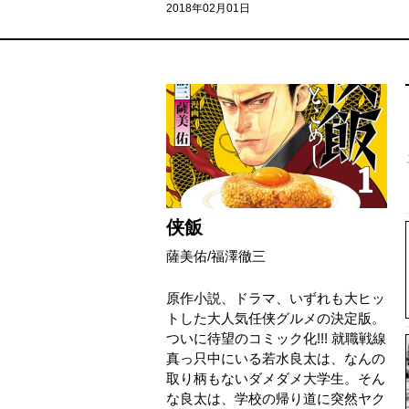
2018年02月01日
侠飯
薩美佑
/
福澤徹三
原作小説、ドラマ、いずれも大ヒッ
トした大人気任侠グルメの決定版。
ついに待望のコミック化!!! 就職戦線
真っ只中にいる若水良太は、なんの
取り柄もないダメダメ大学生。そん
な良太は、学校の帰り道に突然ヤク