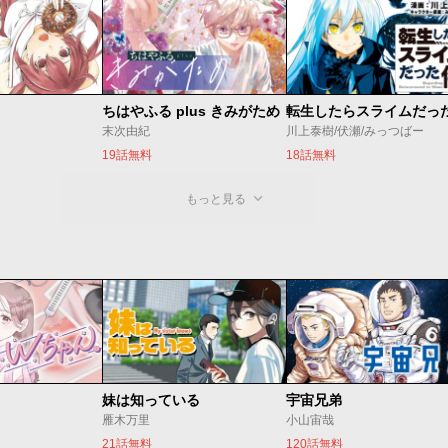
ちはやふる plus きみがため
転生したらスライムだっ
末次由紀
川上泰樹/伏瀬/みっつばー
19話無料
18話無料
もっと見る
妹は知っている
宇宙兄弟
雁木万里
小山宙哉
21話無料
120話無料