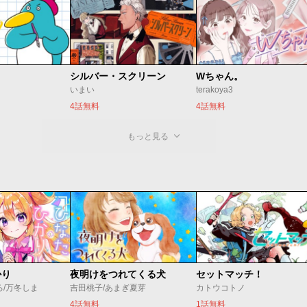
シルバー・スクリーン
Wちゃん。
いまい
terakoya3
4話無料
4話無料
もっと見る
かり
夜明けをつれてくる犬
セットマッチ！
ろ/万冬しま
吉田桃子/あまぎ夏芽
カトウコトノ
4話無料
1話無料