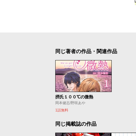
同じ著者の作品・関連作品
摂氏１００℃の微熱
岡本健志/野咲あや
1話無料
同じ掲載誌の作品