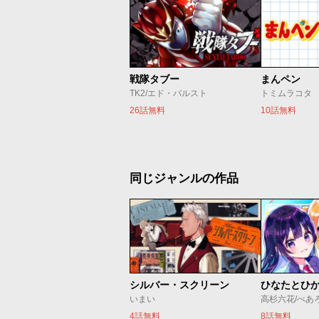
戦隊タブー
まんペン
TK2/エド・バルスト
トミムラコタ
26話無料
10話無料
同じジャンルの作品
シルバー・スクリーン
ひなたとひ
いまい
高杉六花/べあ
4話無料
8話無料