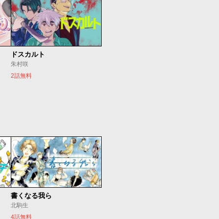
ドスカルト
朱村咲
2話無料
書くなる我ら
北駒生
4話無料