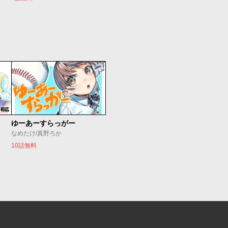
ゆーあーすらっがー
なめたけ/真野ろか
10話無料