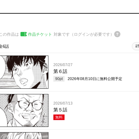
この作品は
作品チケット
対象です（ログインが必要です）
全6話
2026/07/27
第６話
90
pt
2026年08月10日
に無料公開予定
2026/07/13
第５話
無料