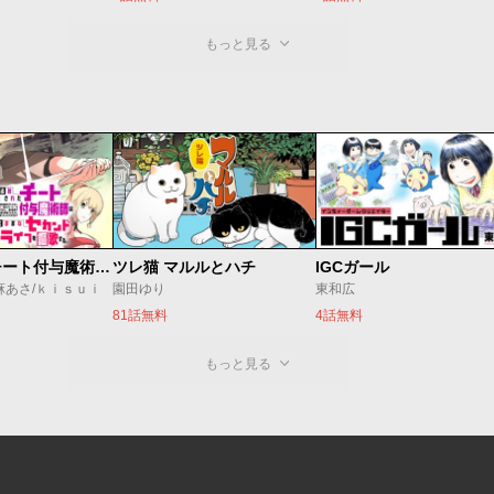
もっと見る
追放されたチート付与魔術師は気ままなセカンドライフを謳歌する。 ～俺は武器だけじゃなく、あらゆるものに『強化ポイント』を付与できるし、俺の意思でいつでも効果を解除できるけど、残った人たち大丈夫？～
ツレ猫 マルルとハチ
IGCガール
麻あさ/ｋｉｓｕｉ
園田ゆり
東和広
81話無料
4話無料
もっと見る