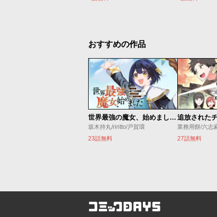
おすすめの作品
世界最強の魔女、始めました ～私だけ『攻略サイト』を見れる世界で自由に生きます～
坂木持丸/riritto/戸賀環
業務用餅/六志
23話無料
27話無料
コミックDAYS