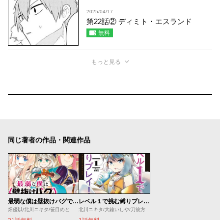
2025/04/17
第22話② ディミト・エスランド
無料
もっと見る
同じ著者の作品・関連作品
最弱な僕は壁抜けバグで成り上がる
レベル１で挑む縛りプレイ！
畑優以/北川ニキタ/笹目めと
北川ニキタ/大鐘いしや/刀彼方