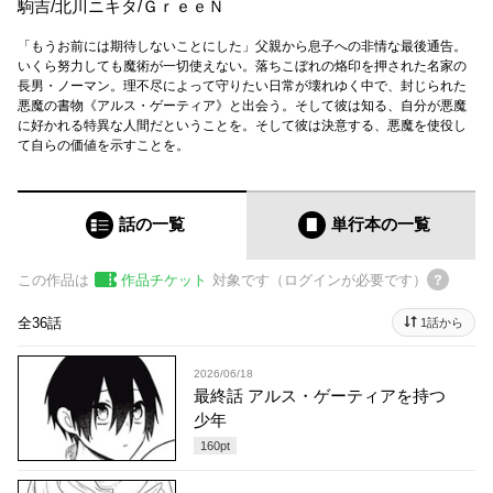
駒吉
/
北川ニキタ
/
ＧｒｅｅＮ
「もうお前には期待しないことにした」父親から息子への非情な最後通告。
いくら努力しても魔術が一切使えない。落ちこぼれの烙印を押された名家の
長男・ノーマン。理不尽によって守りたい日常が壊れゆく中で、封じられた
悪魔の書物《アルス・ゲーティア》と出会う。そして彼は知る、自分が悪魔
に好かれる特異な人間だということを。そして彼は決意する、悪魔を使役し
て自らの価値を示すことを。
話の一覧
単行本
の一覧
この作品は
作品チケット
対象です（ログインが必要です）
全36話
1話から
2026/06/18
最終話 アルス・ゲーティアを持つ
少年
160
pt