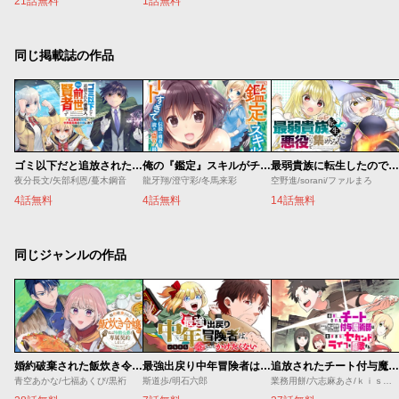
21話無料
1話無料
同じ掲載誌の作品
ゴミ以下だと追放された使用人、実は前世賢者です ～史上最強の賢者、世界最高峰の学園に通う～
俺の『鑑定』スキルがチートすぎて
最弱貴族に転生したので悪役たちを集めてみた
夜分長文/矢部利恩/蔓木鋼音
龍牙翔/澄守彩/冬馬来彩
空野進/sorani/ファルまろ
4話無料
4話無料
14話無料
同じジャンルの作品
婚約破棄された飯炊き令嬢の私は冷酷公爵と専属契約しました～ですが胃袋を掴んだ結果、冷たかった公爵様がどんどん優しくなっています～
最強出戻り中年冒険者は、今さら命なんてかけたくない
追放されたチート付与魔術師は気ままなセカンドライフを謳歌する。 ～俺は武器だけじゃなく、あらゆるものに『強化ポイント』を付与できるし、俺の意思でいつでも効果を解除できるけど、残った人たち大丈夫？～
青空あかな/七福あくび/黒裄
斯道歩/明石六郎
業務用餅/六志麻あさ/ｋｉｓｕｉ