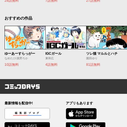
28話無料
7話無料
27話無料
おすすめの作品
ゆーあーすらっがー
IGCガール
ツレ猫 マルルとハチ
なめたけ/真野ろか
東和広
園田ゆり
10話無料
4話無料
81話無料
コミックDAYS
最新情報を配信中!
アプリもあります
編集部ブログ
コミックDAYS