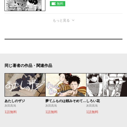
無料
もっと見る
同じ著者の作品・関連作品
あたしのザジ
夢てふものは頼みそめてき Daydream Believers
しろい花
灰田高鴻
灰田高鴻
灰田高鴻
1話無料
1話無料
1話無料