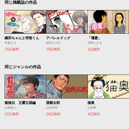
同じ掲載誌の作品
織田ちゃんと明智くん
アパレルドッグ
「壇蜜」
常盤ギヨ
林田もずる
清野とおる
16話無料
19話無料
1話無料
同じジャンルの作品
龍狼伝 王霸立国編
望郷太郎
猫奥
山原義人
山田芳裕
山村東
22話無料
26話無料
4話無料