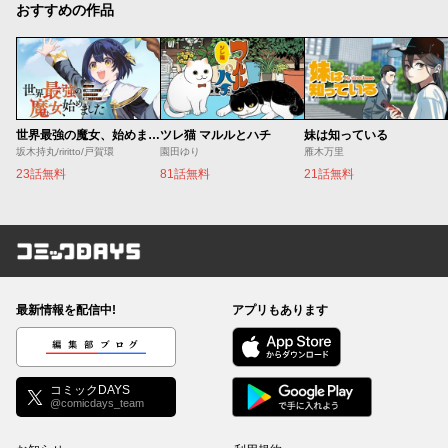
おすすめの作品
世界最強の魔女、始めました ～私だけ『攻略サイト』を見れる世界で自由に生きます～
ツレ猫 マルルとハチ
妹は知っている
坂木持丸/riritto/戸賀環
園田ゆり
雁木万里
23話無料
81話無料
21話無料
コミックDAYS
最新情報を配信中!
アプリもあります
編集部ブログ
コミックDAYS
@comicdays_team