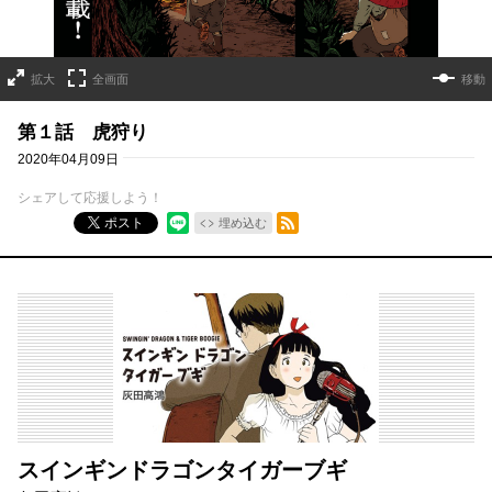
拡大
全画面
移動
第１話 虎狩り
2020年04月09日
シェアして応援しよう！
RSSフィード
ポスト
埋め込む
スインギンドラゴンタイガーブギ