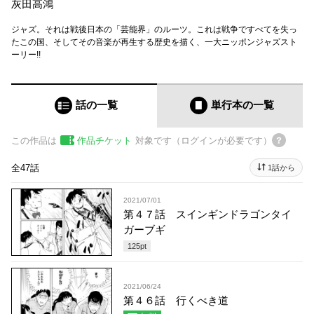
灰田高鴻
ジャズ。それは戦後日本の「芸能界」のルーツ。これは戦争ですべてを失っ
たこの国、そしてその音楽が再生する歴史を描く、一大ニッポンジャズスト
ーリー!!
話の一覧
単行本
の一覧
この作品は
作品チケット
対象です（ログインが必要です）
全47話
1話から
2021/07/01
第４７話 スインギンドラゴンタイ
ガーブギ
125
pt
2021/06/24
第４６話 行くべき道