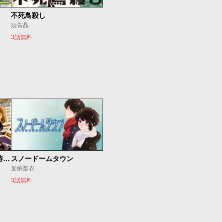
不死鳥殺し
須賀晶
3話無料
今夜もシリアルキラーと待ち合わせ
スノードームタウン
加納梨衣
3話無料