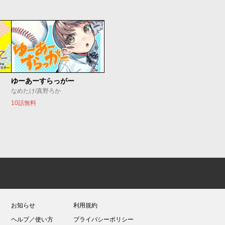
ゆーあーすらっがー
なめたけ/真野ろか
10話無料
お知らせ
利用規約
ヘルプ／使い方
プライバシーポリシー