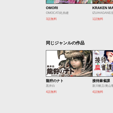
OMORI
KRAKEN M
OMOCAT/此糸縫
IZU/HAGANE
3話無料
1話無料
同じジャンルの作品
龍狩のナト
接待麻雀課
黒井白
新川帆立/奥山
4話無料
4話無料