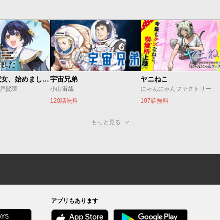
世界最強の魔女、始めました ～私だけ『攻略サイト』を見れる世界で自由に生きます～
宇宙兄弟
ヤニねこ
o/戸賀環
小山宙哉
にゃんにゃんファクトリー
120話無料
107話無料
もっと見る
アプリもあります
YS