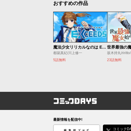
おすすめの作品
魔法少女リリカルなのは EXCEEDS
都築真紀/川上修一
坂木持丸/riritt
5話無料
23話無料
コミックDAYS
最新情報を配信中!
編集部ブログ
コミックDA