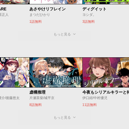
ARE
あさやけリフレイン
ディグイット
/原正人
まつだひかり
ヨシダ。
1話無料
3話無料
もっと見る
虚構推理
響介/後藤悠太
片瀬茶柴/城平京
伊口紺/中村優児
8話無料
11話無料
もっと見る