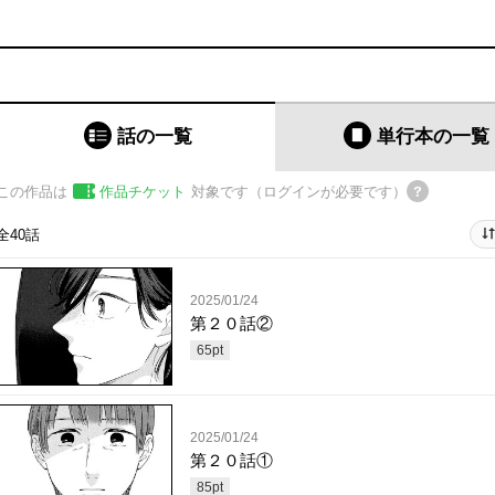
話の一覧
単行本
の一覧
この作品は
作品チケット
対象です（ログインが必要です）
全40話
2025/01/24
第２０話②
65
pt
2025/01/24
第２０話①
85
pt