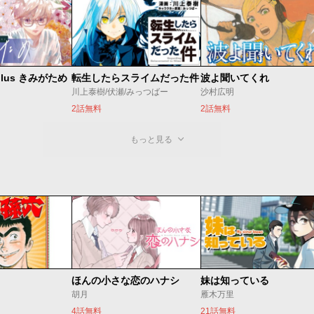
lus きみがため
転生したらスライムだった件
波よ聞いてくれ
川上泰樹/伏瀬/みっつばー
沙村広明
2話無料
2話無料
もっと見る
ほんの小さな恋のハナシ
妹は知っている
胡月
雁木万里
4話無料
21話無料