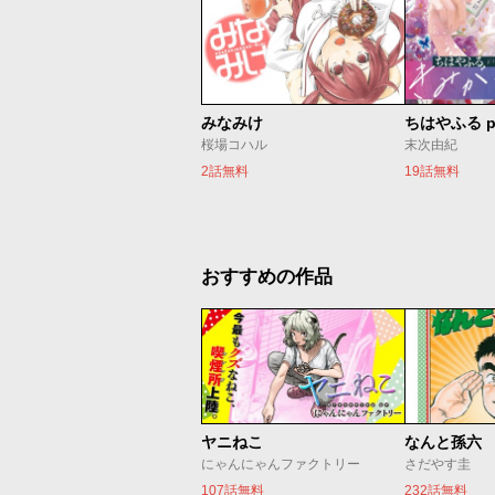
みなみけ
ちはやふる p
桜場コハル
末次由紀
2話無料
19話無料
おすすめの作品
ヤニねこ
なんと孫六
にゃんにゃんファクトリー
さだやす圭
107話無料
232話無料