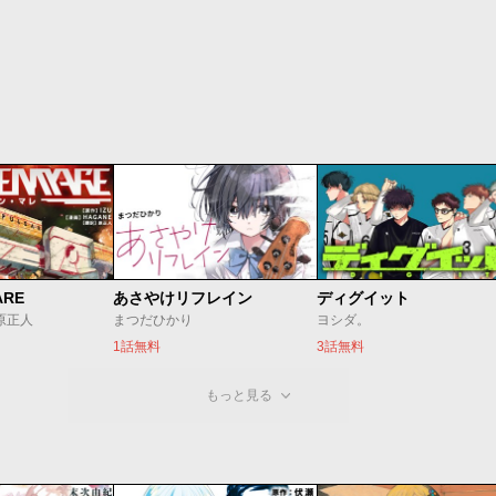
ARE
あさやけリフレイン
ディグイット
/原正人
まつだひかり
ヨシダ。
1話無料
3話無料
もっと見る