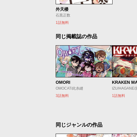
外天楼
石黒正数
1話無料
同じ掲載誌の作品
OMORI
KRAKEN M
OMOCAT/此糸縫
IZU/HAGANE
3話無料
1話無料
同じジャンルの作品