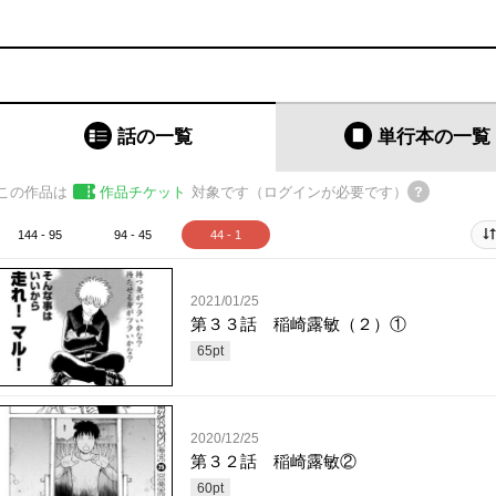
話の一覧
単行本
の一覧
この作品は
作品チケット
対象です（ログインが必要です）
144 - 95
94 - 45
44 - 1
2021/01/25
第３３話 稲崎露敏（２）①
65
pt
2020/12/25
第３２話 稲崎露敏②
60
pt