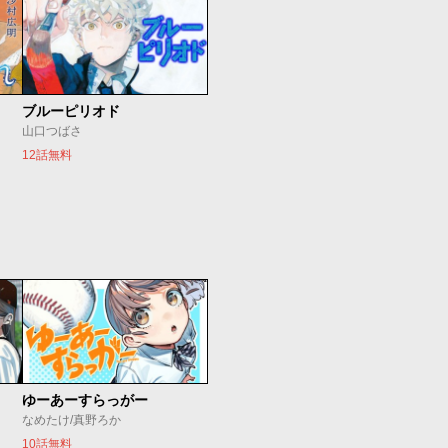
ブルーピリオド
山口つばさ
12話無料
ゆーあーすらっがー
なめたけ/真野ろか
10話無料