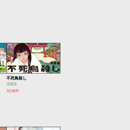
不死鳥殺し
須賀晶
3話無料