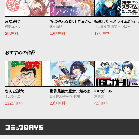
みなみけ
ちはやふる plus きみがため
転生したらスライムだった件
桜場コハル
末次由紀
川上泰樹/伏瀬/みっつばー
2話無料
19話無料
18話無料
おすすめの作品
なんと孫六
世界最強の魔女、始めました ～私だけ『攻略サイト』を見れる世界で自由に生きます～
IGCガール
さだやす圭
坂木持丸/riritto/戸賀環
東和広
232話無料
23話無料
4話無料
コミックDAYS