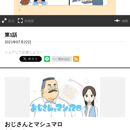
拡大
全画面
移動
第1話
2021年07月22日
シェアして応援しよう！
RSSフィード
ポスト
埋め込む
おじさんとマシュマロ