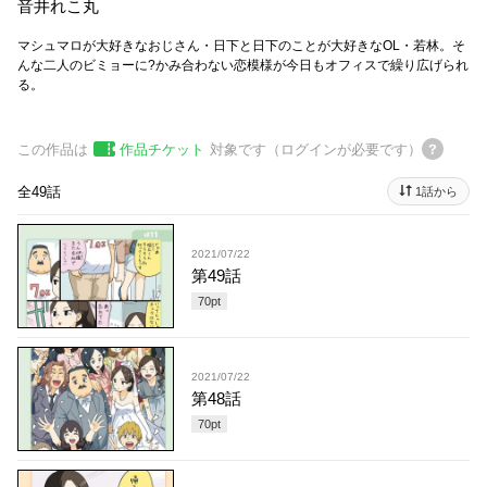
音井れこ丸
マシュマロが大好きなおじさん・日下と 日下のことが大好きなOL・若林。そ
んな二人のビミョーに?かみ合わない恋模様が今日もオフィスで繰り広げられ
る。
この作品は
作品チケット
対象です（ログインが必要です）
全49話
1話から
2021/07/22
第49話
70
pt
2021/07/22
第48話
70
pt