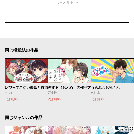
もっと見る
同じ掲載誌の作品
いびってこない義母と義姉
恋する（おとめ）の作り方
うらみちお兄さん
おつじ
万丈梓
久世岳
1話無料
2話無料
1話無料
同じジャンルの作品