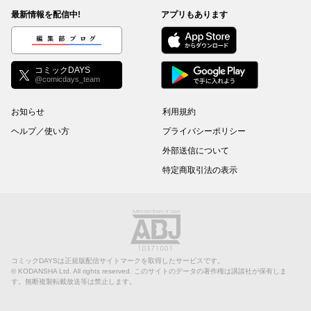
最新情報を配信中!
アプリもあります
編集部ブログ
コミックDAYS
@comicdays_team
お知らせ
利用規約
ヘルプ／使い方
プライバシーポリシー
外部送信について
特定商取引法の表示
コミックDAYSは正規版配信サイトマークを取得したサービスです。
©
KODANSHA Ltd.
All rights reserved. このサイトのデータの著作権は講談社が保有しま
す。無断複製転載放送等は禁止します。