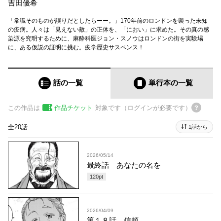
吉田優希
「常識そのものが誤りだとしたらーー。」170年前のロンドンを襲った未知
の疫病。人々は「見えない敵」の正体を、「におい」に求めた。その真の感
染源を究明するために、麻酔科医ジョン・スノウはロンドンの街を実験場
に、ある仮説の証明に挑む。疫学歴史サスペンス！
話の一覧
単行本
の一覧
この作品は
作品チケット
対象です（ログインが必要です）
全20話
1話から
2026/05/14
最終話 あなたの名を
120
pt
2026/04/09
第１８話 信頼