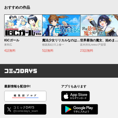
おすすめの作品
IGCガール
魔法少女リリカルなのは EXCEEDS
世界最強の魔女、始めました ～私だけ『攻略サイト』を見れる世界で自由に生きます～
東和広
都築真紀/川上修一
坂木持丸/riritto/戸賀環
4話無料
5話無料
23話無料
コミックDAYS
最新情報を配信中!
アプリもあります
編集部ブログ
コミックDAYS
@comicdays_team