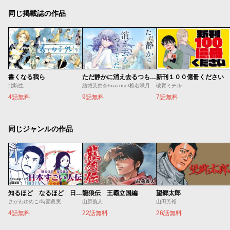
同じ掲載誌の作品
書くなる我ら
ただ静かに消え去るつもりでした
新刊１００億冊ください
北駒生
結城芙由奈/macoso/椎名咲月
破賀ミチル
4話無料
9話無料
7話無料
同じジャンルの作品
知るほど なるほど 日本すごい人伝
龍狼伝 王霸立国編
望郷太郎
さがわゆめこ/時園眞実
山原義人
山田芳裕
4話無料
22話無料
26話無料