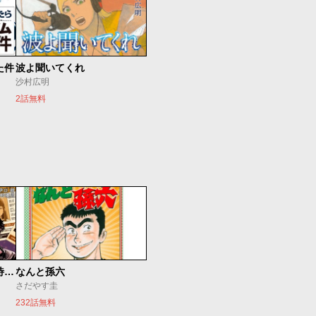
た件
波よ聞いてくれ
沙村広明
2話無料
今夜もシリアルキラーと待ち合わせ
なんと孫六
さだやす圭
232話無料