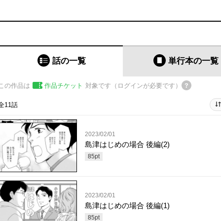
話の一覧
単行本
の一覧
この作品は
作品チケット
対象です（ログインが必要です）
全11話
2023/02/01
島津はじめの場合 後編(2)
85
pt
2023/02/01
島津はじめの場合 後編(1)
85
pt