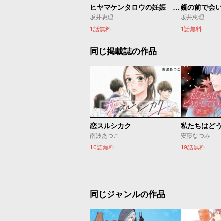
ヒヤマケンタロウの妊娠 育児編
鏡の前で会
坂井恵理
坂井恵理
1話無料
1話無料
同じ掲載誌の作品
恋スルシカク
南波あつこ
安藤なつみ
16話無料
19話無料
同じジャンルの作品