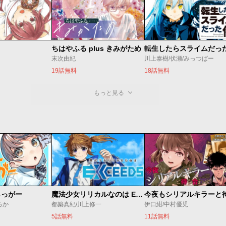
ちはやふる plus きみがため
転生したらスライムだっ
末次由紀
川上泰樹/伏瀬/みっつばー
19話無料
18話無料
もっと見る
らっがー
魔法少女リリカルなのは EXCEEDS
ろか
都築真紀/川上修一
伊口紺/中村優児
5話無料
11話無料