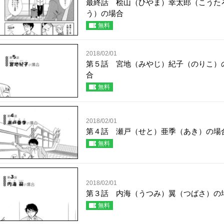
最終話 桧山（ひやま）幸太郎（こうた
う）の場合
無料
2018/02/01
第５話 宮地（みやじ）紀子（のりこ）
合
無料
2018/02/01
第４話 瀬戸（せと）亜季（あき）の場
無料
2018/02/01
第３話 内海（うつみ）翼（つばさ）の
無料