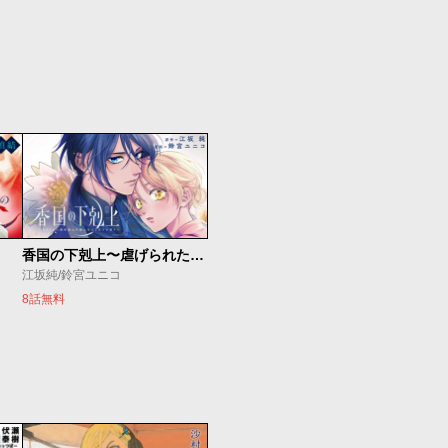
香国の下剋上〜虐げられた調香師は不遇の皇子と天下を狙う〜
江坂純/鈴宮ユニコ
8話無料