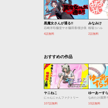
黒魔女さんが通る!!
みなみけ
石崎洋司/藤堂ヤオ/藤田香/亜沙美
桜場コハル
4話無料
2話無料
おすすめの作品
ヤニねこ
ゆーあーす
にゃんにゃんファクトリー
なめたけ/真野
107話無料
10話無料