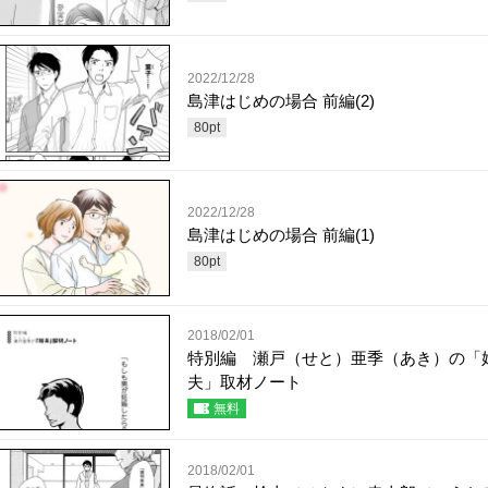
2022/12/28
島津はじめの場合 前編(2)
80
pt
2022/12/28
島津はじめの場合 前編(1)
80
pt
2018/02/01
特別編 瀬戸（せと）亜季（あき）の「
夫」取材ノート
無料
2018/02/01