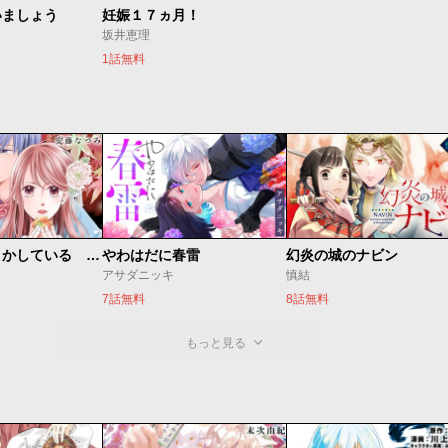
いましょう
妊娠１７ヵ月！
坂井恵理
1話無料
私たちはどうかしている 妻恋い
やわはだに春雷
幻炎の城のナビン
アサダニッキ
慎結
7話無料
8話無料
もっと見る