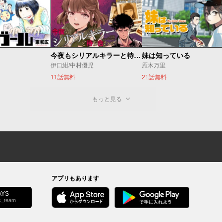
今夜もシリアルキラーと待ち合わせ
妹は知っている
伊口紺/中村優児
雁木万里
11話無料
21話無料
もっと見る
アプリもあります
YS
s_team