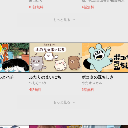
園田ゆり
新川帆立/奥山響介/後藤悠太
81話無料
4話無料
もっと見る
ルとハチ
ふたりのまいにち
ポコタの豆ちしき
つじなつみ
やだオスカル
4話無料
6話無料
もっと見る