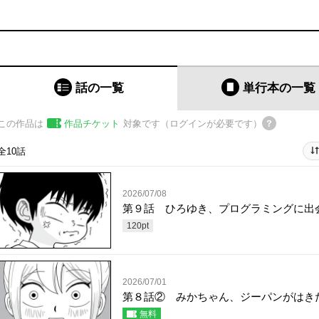
話の一覧
単行本
の一覧
この作品は
作品チケット
対象です（ログインが必要です）
全10話
2026/07/08
第９話 ひろゆき、プログラミングに出
120
pt
2026/07/01
第８話② みかちゃん、ジーパンがはき
無料