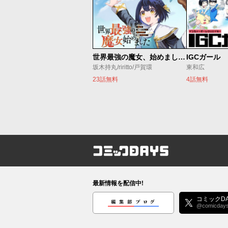
世界最強の魔女、始めました ～私だけ『攻略サイト』を見れる世界で自由に生きます～
IGCガール
坂木持丸/riritto/戸賀環
東和広
23話無料
4話無料
コミックDAYS
最新情報を配信中!
編集部ブログ
コミックDA
@comicday