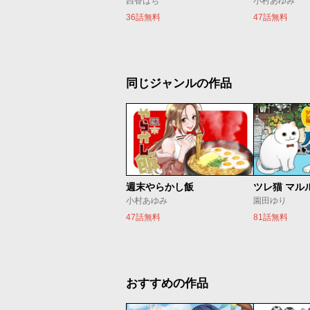
西香はち
小村あゆみ
36話無料
47話無料
同じジャンルの作品
週末やらかし飯
ツレ猫 マル
小村あゆみ
園田ゆり
47話無料
81話無料
おすすめの作品