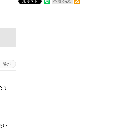
ポスト
埋め込む
1話から
会う
たい