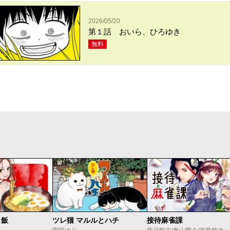
2026/05/20
第１話 おいら、ひろゆき
無料
し飯
ツレ猫 マルルとハチ
接待麻雀課