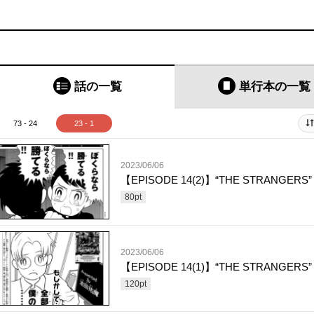
話の一覧
単行本
の一覧
73 - 24
23 - 1
2023/06/06
【EPISODE 14(2)】“THE STRANGERS”
80
pt
2023/06/06
【EPISODE 14(1)】“THE STRANGERS”
120
pt