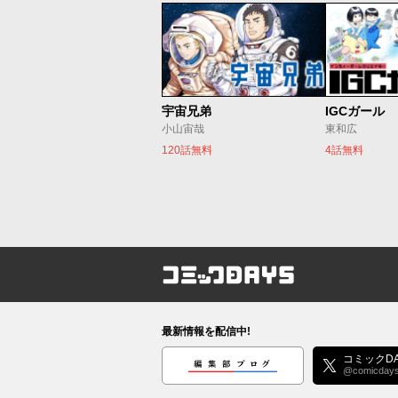
宇宙兄弟
IGCガール
小山宙哉
東和広
120話無料
4話無料
コミックDAYS
最新情報を配信中!
編集部ブログ
コミックDA
@comicday