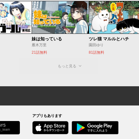
妹は知っている
ツレ猫 マルルとハチ
雁木万里
園田ゆり
21話無料
81話無料
もっと見る
アプリもあります
YS
s_team