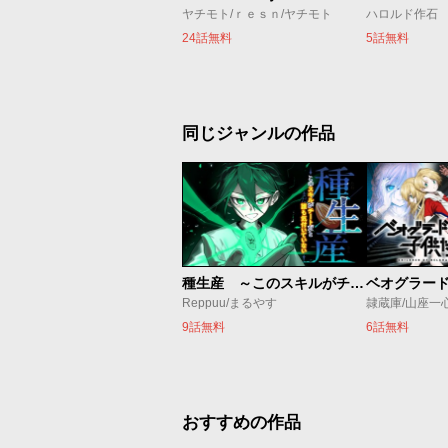
ヤチモト/ｒｅｓｎ/ヤチモト
ハロルド作石
24話無料
5話無料
同じジャンルの作品
種生産 ～このスキルがチートだとまだ誰も気付いていない～
Reppuu/まるやす
隷蔵庫/山座一
9話無料
6話無料
おすすめの作品