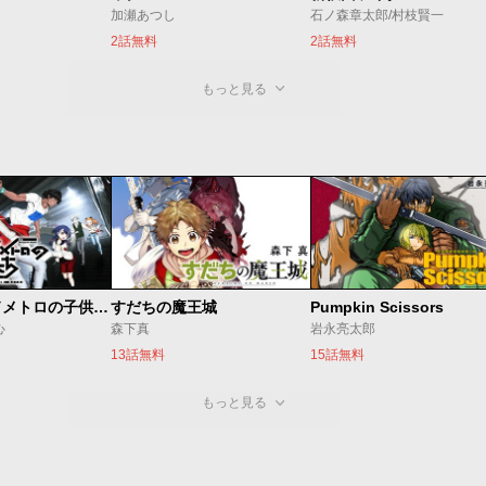
加瀬あつし
石ノ森章太郎/村枝賢一
2話無料
2話無料
もっと見る
ベオグラードメトロの子供たち
すだちの魔王城
Pumpkin Scissors
心
森下真
岩永亮太郎
13話無料
15話無料
もっと見る