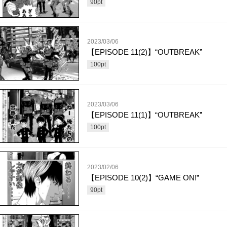
90
pt
2023/03/06
【EPISODE 11(2)】“OUTBREAK”
100
pt
2023/03/06
【EPISODE 11(1)】“OUTBREAK”
100
pt
2023/02/06
【EPISODE 10(2)】“GAME ON!”
90
pt