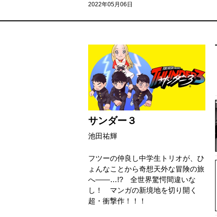
2022年05月06日
サンダー３
池田祐輝
フツーの仲良し中学生トリオが、ひ
ょんなことから奇想天外な冒険の旅
へ――…!? 全世界驚愕間違いな
し！ マンガの新境地を切り開く
超・衝撃作！！！