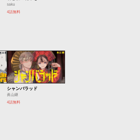
saku
4話無料
シャンバラッド
眞山継
4話無料