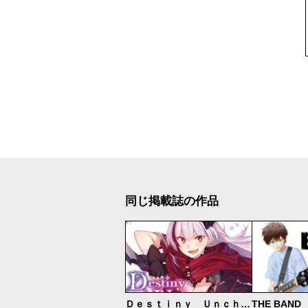
同じ掲載誌の作品
Ｄｅｓｔｉｎｙ Ｕｎｃｈａｉｎ Ｏｎｌｉｎｅ 吸血鬼少女となって、やがて『赤の魔王』と呼ばれるようになりました
THE BAND