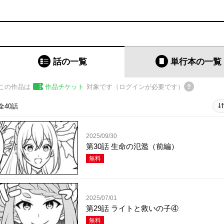
話の一覧
単行本
の一覧
この作品は
作品チケット
対象です（ログインが必要です）
全40話
2025/09/30
第30話 生命の氾濫（前編）
無料
2025/07/01
第29話 ライトと救いの子④
無料