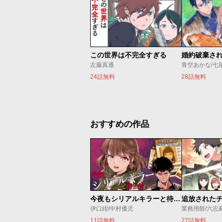
この世界は不完全すぎる
左藤真通
青空あかな/七
24話無料
28話無料
おすすめの作品
今夜もシリアルキラーと待ち合わせ
伊口紺/中村優児
業務用餅/六志
11話無料
27話無料