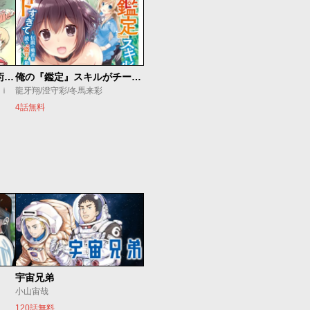
追放されたチート付与魔術師は気ままなセカンドライフを謳歌する。 ～俺は武器だけじゃなく、あらゆるものに『強化ポイント』を付与できるし、俺の意思でいつでも効果を解除できるけど、残った人たち大丈夫？～
俺の『鑑定』スキルがチートすぎて
ｕｉ
龍牙翔/澄守彩/冬馬来彩
4話無料
宇宙兄弟
小山宙哉
120話無料