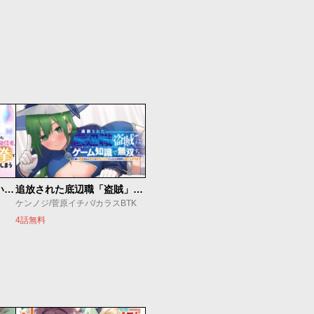
【悲報】清楚系で売っていた底辺配信者、うっかり配信を切り忘れたままSS級モンスターを拳で殴り飛ばしてしまう
追放された底辺職「盗賊」はゲーム知識で無双する。一緒に召喚された先生も外れジョブだったけど効率的に成り上がります
ケンノジ/菅原イチバ/カラスBTK
4話無料