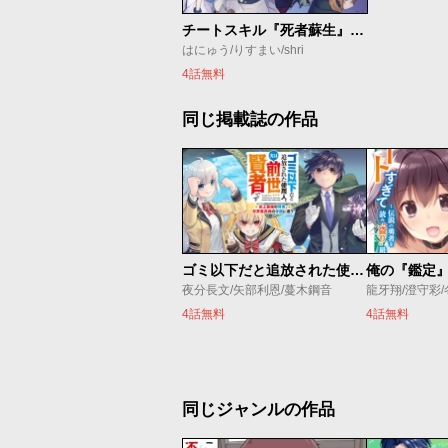
チートスキル『死者蘇生』が覚醒して、いにしえの魔王軍を復活させてしまいました
はにゅう/りすまい/shri
4話無料
同じ掲載誌の作品
ゴミ以下だと追放された使用人、実は前世賢者です ～史上最強の賢者、世界最高峰の学園に通う～
夜分長文/矢部利恩/蔓木鋼音
龍牙翔/澄守彩
4話無料
4話無料
同じジャンルの作品