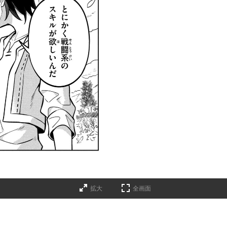
拡大
全画面