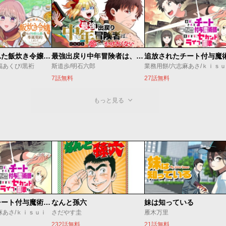
婚約破棄された飯炊き令嬢の私は冷酷公爵と専属契約しました～ですが胃袋を掴んだ結果、冷たかった公爵様がどんどん優しくなっています～
最強出戻り中年冒険者は、今さら命なんてかけたくない
福あくび/黒裄
斯道歩/明石六郎
業務用餅/六志麻あさ/ｋｉｓ
7話無料
27話無料
もっと見る
追放されたチート付与魔術師は気ままなセカンドライフを謳歌する。 ～俺は武器だけじゃなく、あらゆるものに『強化ポイント』を付与できるし、俺の意思でいつでも効果を解除できるけど、残った人たち大丈夫？～
なんと孫六
妹は知っている
麻あさ/ｋｉｓｕｉ
さだやす圭
雁木万里
232話無料
21話無料