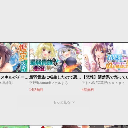
俺の『鑑定』スキルがチートすぎて
最弱貴族に転生したので悪役たちを集めてみた
/冬馬来彩
空野進/sorani/ファルまろ
アトハ/NEO草野/ｐｕｐｐｓ
14話無料
4話無料
もっと見る