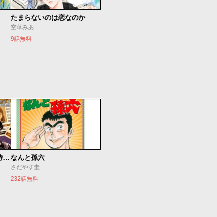
たまらないのは恋なのか
空華みあ
9話無料
今夜もシリアルキラーと待ち合わせ
なんと孫六
さだやす圭
232話無料