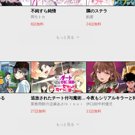
不純すら純情
隣のステラ
岡モトカ
餡蜜
8話無料
24話無料
もっと見る
いる
追放されたチート付与魔術師は気ままなセカンドライフを謳歌する。 ～俺は武器だけじゃなく、あらゆるものに『強化ポイント』を付与できるし、俺の意思でいつでも効果を解除できるけど、残った人たち大丈夫？～
業務用餅/六志麻あさ/ｋｉｓｕｉ
伊口紺/中村優児
27話無料
11話無料
もっと見る