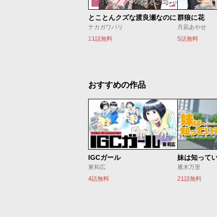
とことんクズな渡良瀬なのに
群狼に花
ナカガワパリ
月凪あやせ
11話無料
5話無料
おすすめの作品
IGCガール
妹は知って
東和広
雁木万里
4話無料
21話無料