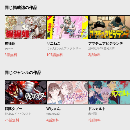
同じ掲載誌の作品
猩猩姫
ヤニねこ
アマチュアビジランテ
ippatu
にゃんにゃんファクトリー
浅村壮平/内藤光太郎
3話無料
107話無料
3話無料
同じジャンルの作品
戦隊タブー
Wちゃん。
ドスカルト
TK2/エド・バルスト
terakoya3
朱村咲
26話無料
4話無料
2話無料