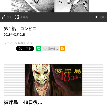
拡大
全画面
移動
第１話 コンビニ
2018年02月01日
シェアして応援しよう！
RSSフィード
ポスト
埋め込む
彼岸島 48日後…