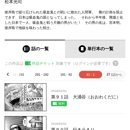
松本光司
彼岸島で繰り広げられた吸血鬼との戦いに敗れた人間軍。 雅の計画を阻止
できず、日本は吸血鬼の国となってしまった。 それから半年後、廃墟と化
した日本で一人、吸血鬼と戦う片腕の男がいた！ その男の名は、宮本明。
彼岸島で地獄を味わった戦士。
話の一覧
単行本
の一覧
この作品は
作品チケット
対象です（ログインが必要です）
391 - 292
291 - 192
191 - 92
91 - 1
1話から
prev
2018/02/01
第９１話 大涌谷（おおわくだに）
無料
2018/02/01
第９０話 行き止まり