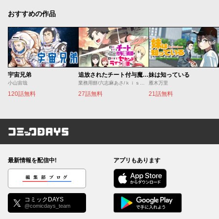
おすすめの作品
宇宙兄弟
追放されたチート付与魔術師は気ままなセカンドライフを謳歌する。 ～俺は武器だけじゃなく、あらゆるものに『強化ポイント』を付与できるし、俺の意思でいつでも効果を解除できるけど、残った人たち大丈夫？～
妹は知っている
小山宙哉
業務用餅/六志麻あさ/ｋｉｓｕｉ
雁木万里
120話無料
27話無料
21話無料
コミックDAYS
最新情報を配信中!
アプリもあります
編集部ブログ
コミックDAYS
@comicdays_team