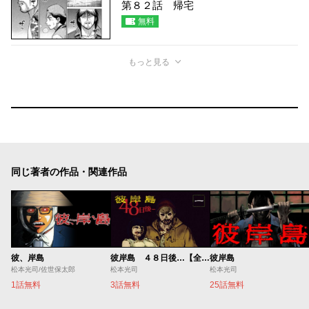
第８２話 帰宅
無料
もっと見る
同じ著者の作品・関連作品
彼、岸島
彼岸島 ４８日後…【全国方言版】
彼岸島
松本光司/佐世保太郎
松本光司
松本光司
1話無料
3話無料
25話無料