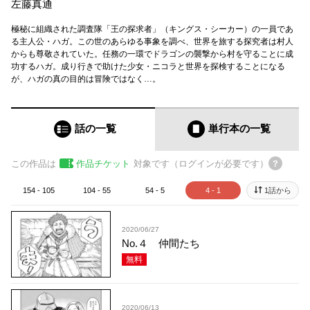
左藤真通
極秘に組織された調査隊「王の探求者」（キングス・シーカー）の一員であ
る主人公・ハガ。この世のあらゆる事象を調べ、世界を旅する探究者は村人
からも尊敬されていた。任務の一環でドラゴンの襲撃から村を守ることに成
功するハガ。成り行きで助けた少女・ニコラと世界を探検することになる
が、ハガの真の目的は冒険ではなく…。
話の一覧
単行本
の一覧
この作品は
作品チケット
対象です（ログインが必要です）
154 - 105
104 - 55
54 - 5
4 - 1
1話から
2020/06/27
No.４ 仲間たち
無料
2020/06/13