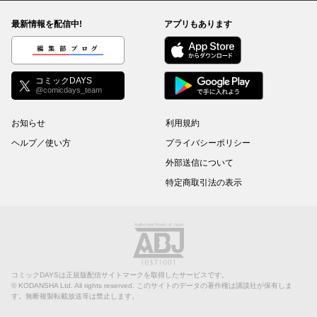
最新情報を配信中!
アプリもあります
編集部ブログ
コミックDAYS
@comicdays_team
お知らせ
利用規約
ヘルプ／使い方
プライバシーポリシー
外部送信について
特定商取引法の表示
コミックDAYSは正規版配信サイトマークを取得したサービスです。
©
KODANSHA Ltd.
All rights reserved. このサイトのデータの著作権は講談社が保有しま
す。無断複製転載放送等は禁止します。