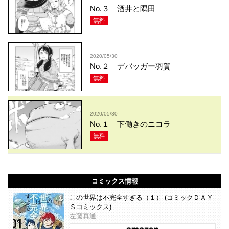
No.３ 酒井と隅田
無料
2020/05/30
No.２ デバッガー羽賀
無料
2020/05/30
No.１ 下働きのニコラ
無料
コミックス情報
この世界は不完全すぎる（１） (コミックＤＡＹ
Ｓコミックス)
左藤真通