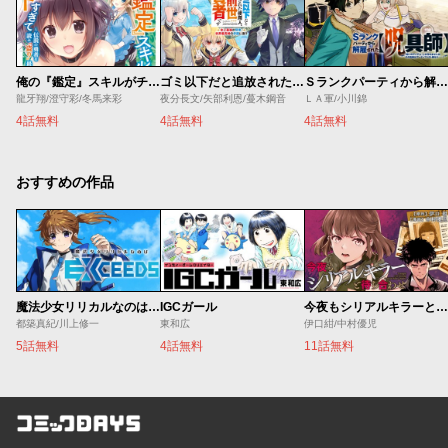
俺の『鑑定』スキルがチートすぎて
ゴミ以下だと追放された使用人、実は前世賢者です ～史上最強の賢者、世界最高峰の学園に通う～
Ｓランクパーティから解雇された【呪具師】～『呪いのアイテム』しか作れませんが、その性能はアーティファクト級なり……！～
龍牙翔/澄守彩/冬馬来彩
夜分長文/矢部利恩/蔓木鋼音
ＬＡ軍/小川錦
4話無料
4話無料
4話無料
おすすめの作品
魔法少女リリカルなのは EXCEEDS
IGCガール
今夜もシリアルキラーと待ち合わせ
都築真紀/川上修一
東和広
伊口紺/中村優児
5話無料
4話無料
11話無料
コミックDAYS