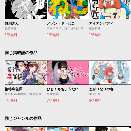
無刻さん
メゾン・ド・ねこ
アイアンバディ
左藤真通
有永イネ/大川ぶくぶ/今日マチ子/黒田硫黄/コンノトヒロ/櫻井エネルギー/桜井のりお/左藤真通/市丸いろは/真造圭伍/高浜寛/竹内佐千子/たむらあやこ/土塚理弘/中川いさみ/ひぐちにちほ/深谷ほる/藤沢カミヤ/松本救助/やまだないと/横山キムチ/はらだ
左藤真通
1話無料
1話無料
1話無料
同じ掲載誌の作品
接待麻雀課
ひとくちちょうだい
まがりなりの春
新川帆立/奥山響介/後藤悠太
髙井野花
伊波日和
4話無料
7話無料
5話無料
同じジャンルの作品