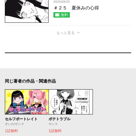
2025/08/25
＃２５ 夏休みの心得
無料
もっと見る
同じ著者の作品・関連作品
セルフポートレイト
ポテトラブル
ずいの/ザシマ
ザシマ
1話無料
1話無料