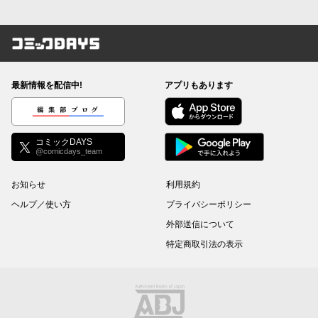
コミックDAYS
最新情報を配信中!
アプリもあります
編集部ブログ
コミックDAYS
@comicdays_team
お知らせ
利用規約
ヘルプ／使い方
プライバシーポリシー
外部送信について
特定商取引法の表示