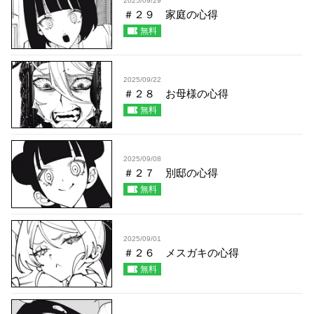
2025/09/29
＃２９ 家庭の心得
無料
2025/09/22
＃２８ お母様の心得
無料
2025/09/08
＃２７ 別邸の心得
無料
2025/09/01
＃２６ メスガキの心得
無料