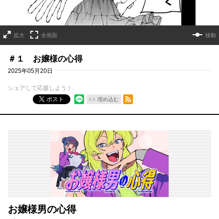
拡大
全画面
移動
＃１ お嬢様の心得
2025年05月20日
シェアして応援しよう！
RSSフィード
ポスト
埋め込む
お嬢様男の心得