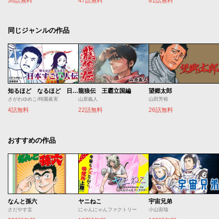
36話無料
47話無料
81話無料
同じジャンルの作品
知るほど なるほど 日本すごい人伝
龍狼伝 王霸立国編
望郷太郎
さがわゆめこ/時園眞実
山原義人
山田芳裕
4話無料
22話無料
26話無料
おすすめの作品
なんと孫六
ヤニねこ
宇宙兄弟
さだやす圭
にゃんにゃんファクトリー
小山宙哉