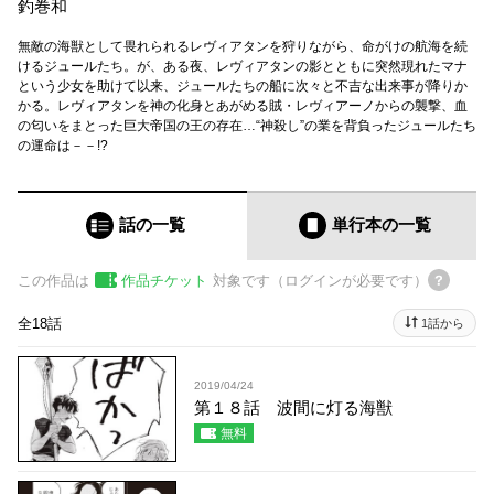
釣巻和
無敵の海獣として畏れられるレヴィアタンを狩りながら、命がけの航海を続
けるジュールたち。が、ある夜、レヴィアタンの影とともに突然現れたマナ
という少女を助けて以来、ジュールたちの船に次々と不吉な出来事が降りか
かる。レヴィアタンを神の化身とあがめる賊・レヴィアーノからの襲撃、血
の匂いをまとった巨大帝国の王の存在…“神殺し”の業を背負ったジュールたち
の運命は－－!?
話の一覧
単行本
の一覧
この作品は
作品チケット
対象です（ログインが必要です）
全18話
1話から
2019/04/24
第１８話 波間に灯る海獣
無料