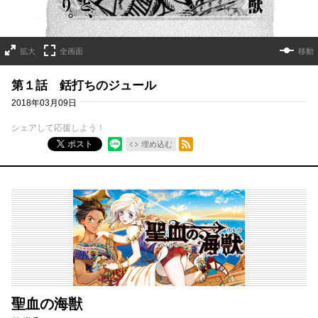
拡大
全画面
移動
第１話 銛打ちのジュール
2018年03月09日
シェアして応援しよう！
RSSフィード
ポスト
埋め込む
聖血の海獣