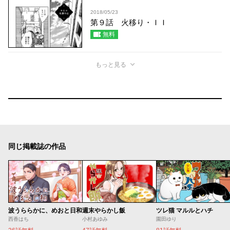
2018/05/23
第９話 火移り・ＩＩ
無料
もっと見る
同じ掲載誌の作品
波うららかに、めおと日和
週末やらかし飯
ツレ猫 マルルとハチ
西香はち
小村あゆみ
園田ゆり