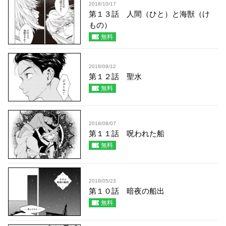
2018/10/17
第１３話 人間（ひと）と海獣（け
もの）
無料
2018/09/12
第１２話 聖水
無料
2018/08/07
第１１話 呪われた船
無料
2018/05/23
第１０話 暗夜の船出
無料