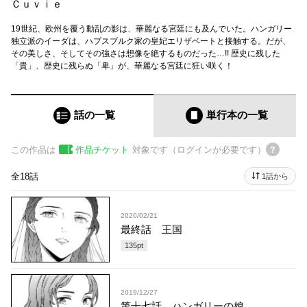
Ｃｕｖｉｅ
19世紀、欧州を覆う動乱の影は、華麗なる宮廷にも及んでいた。ハンガリー
独立派のイーダは、ハプスブルク家の皇妃エリザベートと接触する。だが、
その美しさ、そしてその強さは想像を絶するものだった…!! 歴史に残した
「貴」、歴史に残らぬ「卑」が、華麗なる宮廷に狂い咲く！
話の一覧
単行本
の一覧
この作品は
作品チケット
対象です（ログインが必要です）
全18話
1話から
2020/02/21
最終話 王国
135
pt
2019/12/27
第十七話 ハンガリーの娘