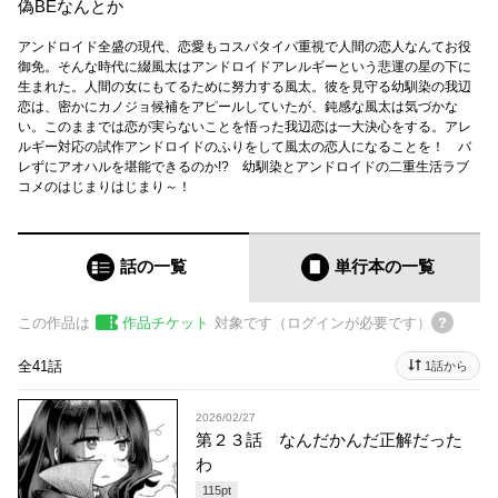
偽BEなんとか
アンドロイド全盛の現代、恋愛もコスパタイパ重視で人間の恋人なんてお役
御免。そんな時代に綴風太はアンドロイドアレルギーという悲運の星の下に
生まれた。人間の女にもてるために努力する風太。彼を見守る幼馴染の我辺
恋は、密かにカノジョ候補をアピールしていたが、鈍感な風太は気づかな
い。このままでは恋が実らないことを悟った我辺恋は一大決心をする。アレ
ルギー対応の試作アンドロイドのふりをして風太の恋人になることを！ バ
レずにアオハルを堪能できるのか!? 幼馴染とアンドロイドの二重生活ラブ
コメのはじまりはじまり～！
話の一覧
単行本
の一覧
この作品は
作品チケット
対象です（ログインが必要です）
全41話
1話から
2026/02/27
第２３話 なんだかんだ正解だった
わ
115
pt