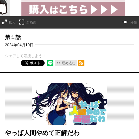
拡大
全画面
移動
第１話
2024年04月19日
シェアして応援しよう！
RSSフィード
ポスト
埋め込む
やっぱ人間やめて正解だわ