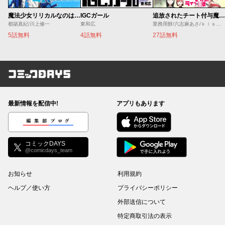
魔法少女リリカルなのは EXCEEDS
IGCガール
追放されたチート付与魔術師は気ままなセカンドライフを謳歌する。 ～俺は武器だけじゃなく、あらゆるものに『強化ポイント』を付与できるし、俺の意思でいつでも効果を解除できるけど、残った人たち大丈夫？～
都築真紀/川上修一
東和広
業務用餅/六志麻あさ/ｋｉｓｕｉ
5話無料
4話無料
27話無料
コミックDAYS
最新情報を配信中!
アプリもあります
編集部ブログ
コミックDAYS
@comicdays_team
お知らせ
利用規約
ヘルプ／使い方
プライバシーポリシー
外部送信について
特定商取引法の表示