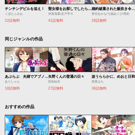
チンチンデビルを追え！
聖女様をお探しでしたら妹で間違いありません。さあどうぞお連れください、今すぐ。
婚約破棄された飯炊き令嬢の私は冷酷公爵と専属契約しました～ですが胃袋を掴んだ結果、冷たかった公爵様がどんどん優しくなっています～
くぼたふみお
伊賀海栗/足戸手斗
青空あかな/七福あくび/黒裄
22話無料
41話無料
28話無料
同じジャンルの作品
あぶらぶ 夫婦でアブノーマルなラブしませんか？
矢野くんの普通の日々
波うららかに、めおと日和
ありしゃん
田村結衣
西香はち
18話無料
27話無料
36話無料
おすすめの作品