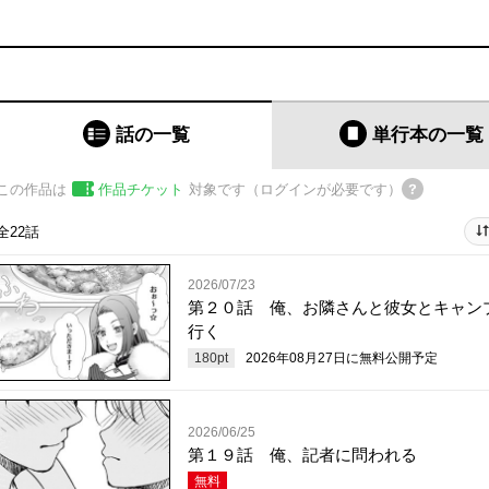
話の一覧
単行本
の一覧
この作品は
作品チケット
対象です（ログインが必要です）
全22話
2026/07/23
第２０話 俺、お隣さんと彼女とキャン
行く
180
pt
2026年08月27日
に無料公開予定
2026/06/25
第１９話 俺、記者に問われる
無料