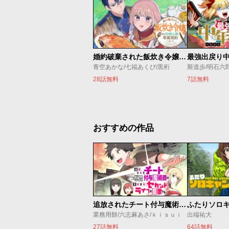
婚約破棄された飯炊き令嬢の私は冷酷公爵と専属契約しました～ですが胃袋を掴んだ結果、冷たかった公爵様がどんどん優しくなっています～
青空あかな/七福あくび/黒裄
斯道歩/明石六
28話無料
7話無料
おすすめの作品
追放されたチート付与魔術師は気ままなセカンドライフを謳歌する。 ～俺は武器だけじゃなく、あらゆるものに『強化ポイント』を付与できるし、俺の意思でいつでも効果を解除できるけど、残った人たち大丈夫？～
ふたりソロ
業務用餅/六志麻あさ/ｋｉｓｕｉ
出端祐大
27話無料
64話無料