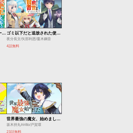
俺の『鑑定』スキルがチートすぎて
ゴミ以下だと追放された使用人、実は前世賢者です ～史上最強の賢者、世界最高峰の学園に通う～
夜分長文/矢部利恩/蔓木鋼音
4話無料
世界最強の魔女、始めました ～私だけ『攻略サイト』を見れる世界で自由に生きます～
坂木持丸/riritto/戸賀環
23話無料