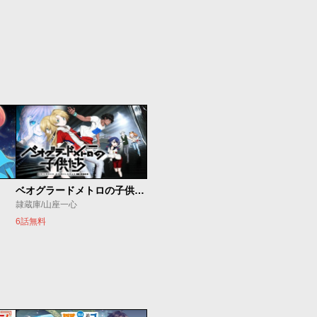
ベオグラードメトロの子供たち
隷蔵庫/山座一心
6話無料