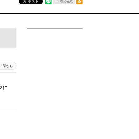
ポスト
埋め込む
1話から
プに