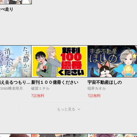
食べ走り
ただ静かに消え去るつもりでした
新刊１００億冊ください
宇宙不動産ほしの
coso/椎名咲月
破賀ミチル
稲井カオル
7話無料
7話無料
もっと見る