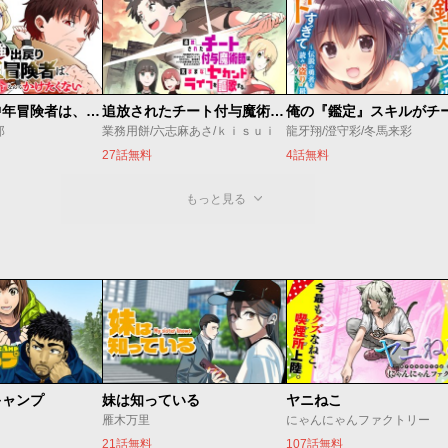
最強出戻り中年冒険者は、今さら命なんてかけたくない
追放されたチート付与魔術師は気ままなセカンドライフを謳歌する。 ～俺は武器だけじゃなく、あらゆるものに『強化ポイント』を付与できるし、俺の意思でいつでも効果を解除できるけど、残った人たち大丈夫？～
郎
業務用餅/六志麻あさ/ｋｉｓｕｉ
龍牙翔/澄守彩/冬馬来彩
27話無料
4話無料
もっと見る
キャンプ
妹は知っている
ヤニねこ
雁木万里
にゃんにゃんファクトリー
21話無料
107話無料