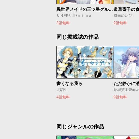
異世界メイドの三ツ星グルメ 現代ごはん作ったら王宮で大バズリしました
道草寄子の
Ｕ４/モリタ/ｎｉｍａ
風光めいび
3話無料
2話無料
同じ掲載誌の作品
書くなる我ら
北駒生
結城芙由奈/ma
4話無料
9話無料
同じジャンルの作品