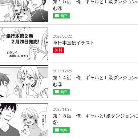
第１５話 俺、ギャルとＬ級ダンジョン
む④
無料
2026/01/22
単行本宣伝イラスト
無料
2025/12/25
第１４話 俺、ギャルとＬ級ダンジョン
む③
無料
2025/11/27
第１３話 俺、ギャルとL級ダンジョン
②
無料