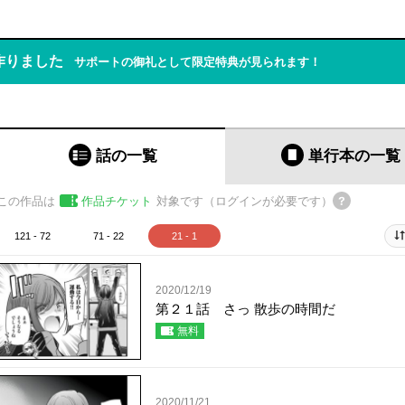
作りました
サポートの御礼として限定特典が見られます！
話の一覧
単行本
の一覧
この作品は
作品チケット
対象です（ログインが必要です）
121 - 72
71 - 22
21 - 1
2020/12/19
第２１話 さっ 散歩の時間だ
無料
2020/11/21