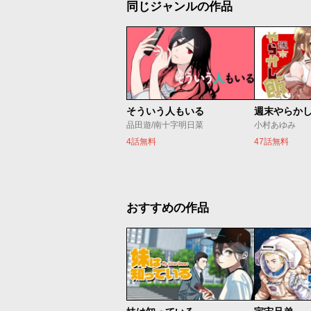
同じジャンルの作品
そういう人もいる
週末やらか
品田遊/南十字明日菜
小村あゆみ
4話無料
47話無料
おすすめの作品