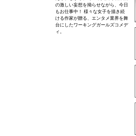
の激しい妄想を拗らせながら、今日
もお仕事中！ 様々な女子を描き続
ける作家が贈る、エンタメ業界を舞
台にしたワーキングガールズコメデ
ィ。