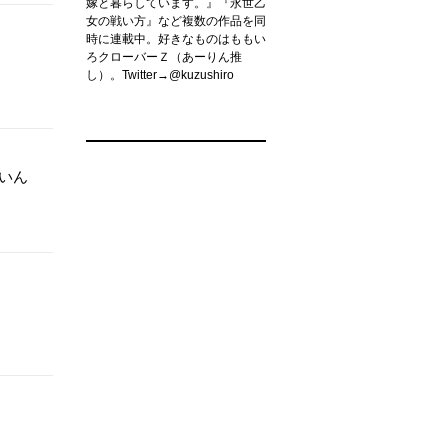
嫁と暮らしています。』『永世乙
女の戦い方』など複数の作品を同
時に連載中。好きなものはももい
ろクローバーＺ（あーりん推
し）。Twitter→@kuzushiro
いん