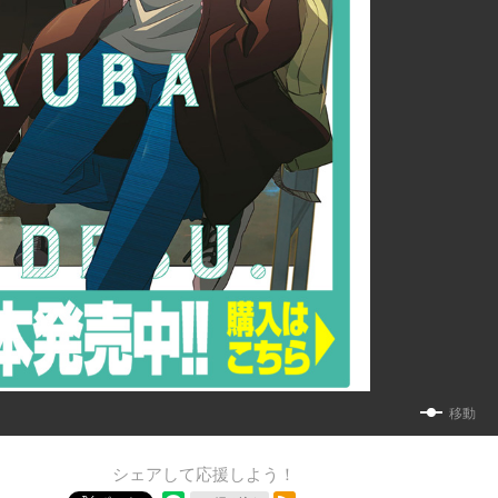
移動
シェアして応援しよう！
RSSフィード