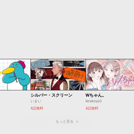
シルバー・スクリーン
Wちゃん。
いまい
terakoya3
4話無料
4話無料
もっと見る