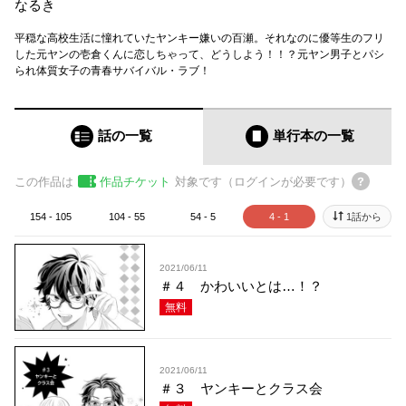
なるき
平穏な高校生活に憧れていたヤンキー嫌いの百瀬。それなのに優等生のフリ
した元ヤンの壱倉くんに恋しちゃって、どうしよう！！？元ヤン男子とパシ
られ体質女子の青春サバイバル・ラブ！
話の一覧
単行本
の一覧
この作品は
作品チケット
対象です（ログインが必要です）
154 - 105
104 - 55
54 - 5
4 - 1
1話から
2021/06/11
＃４ かわいいとは…！？
無料
2021/06/11
＃３ ヤンキーとクラス会