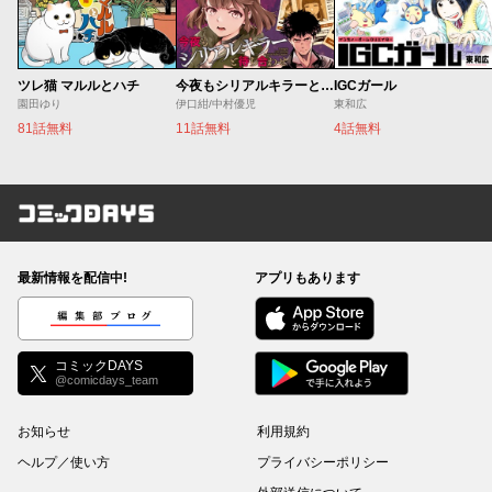
ツレ猫 マルルとハチ
今夜もシリアルキラーと待ち合わせ
IGCガール
園田ゆり
伊口紺/中村優児
東和広
81話無料
11話無料
4話無料
コミックDAYS
最新情報を配信中!
アプリもあります
編集部ブログ
コミックDAYS
@comicdays_team
お知らせ
利用規約
ヘルプ／使い方
プライバシーポリシー