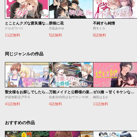
とことんクズな渡良瀬なのに
群狼に花
不純すら純情
ナカガワパリ
月凪あやせ
岡モトカ
11話無料
5話無料
8話無料
同じジャンルの作品
聖女様をお探しでしたら妹で間違いありません。さあどうぞお連れください、今すぐ。
万能メイドと公爵様の楽しい日々
ゼロ婚 ～甘くキケンな極秘任務～
伊賀海栗/足戸手斗
佐倉涼/内田ぱる/ウラシマ/伊藤テリヤキ
織田はるか
41話無料
4話無料
11話無料
おすすめの作品