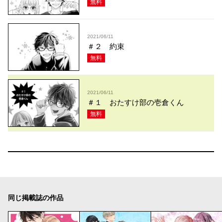
無料
2021/06/11
＃２ 約束
無料
2021/06/11
＃１ おたすけ部の壱倉くん
無料
同じ掲載誌の作品