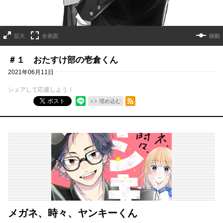
拡大
全画面
移動
＃１ おたすけ部の壱倉くん
2021年06月11日
シェアして応援しよう！
RSSフィード
ポスト
埋め込む
メガネ、時々、ヤンキーくん