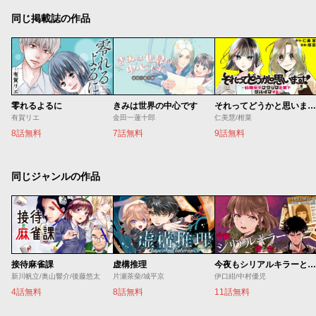
同じ掲載誌の作品
零れるよるに
きみは世界の中心です
それってどうかと思います！～転職女子、ブラック企業でサバイブする。～
有賀リエ
金田一蓮十郎
仁美慧/柑菜
8話無料
7話無料
9話無料
同じジャンルの作品
接待麻雀課
虚構推理
今夜もシリアルキラーと待ち合わせ
新川帆立/奥山響介/後藤悠太
片瀬茶柴/城平京
伊口紺/中村優児
4話無料
8話無料
11話無料