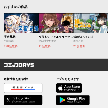
おすすめの作品
宇宙兄弟
今夜もシリアルキラーと待ち合わせ
妹は知っている
小山宙哉
伊口紺/中村優児
雁木万里
120話無料
11話無料
21話無料
コミックDAYS
最新情報を配信中!
アプリもあります
編集部ブログ
コミックDAYS
@comicdays_team