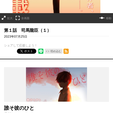
拡大
全画面
移動
第１話 司馬龍臣（１）
2023年07月25日
シェアして応援しよう！
RSSフィード
ポスト
埋め込む
誰そ彼のひと