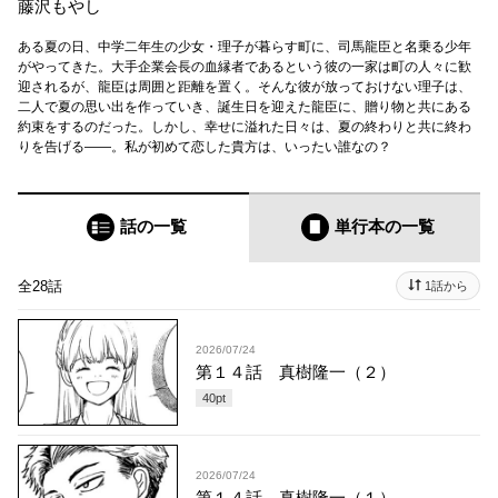
藤沢もやし
ある夏の日、中学二年生の少女・理子が暮らす町に、司馬龍臣と名乗る少年
がやってきた。大手企業会長の血縁者であるという彼の一家は町の人々に歓
迎されるが、龍臣は周囲と距離を置く。そんな彼が放っておけない理子は、
二人で夏の思い出を作っていき、誕生日を迎えた龍臣に、贈り物と共にある
約束をするのだった。しかし、幸せに溢れた日々は、夏の終わりと共に終わ
りを告げる――。私が初めて恋した貴方は、いったい誰なの？
話の一覧
単行本
の一覧
全28話
1話から
2026/07/24
第１４話 真樹隆一（２）
40
pt
2026/07/24
第１４話 真樹隆一（１）