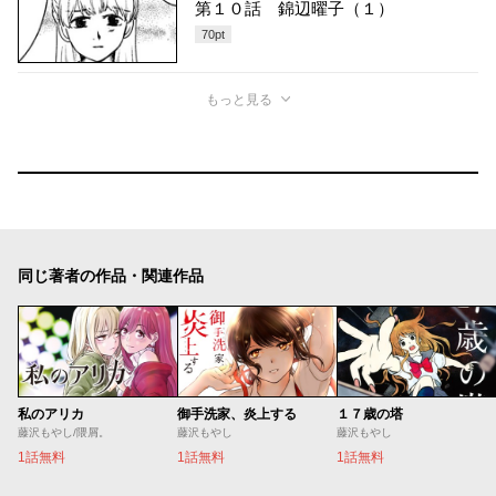
第１０話 錦辺曜子（１）
70
pt
もっと見る
同じ著者の作品・関連作品
私のアリカ
御手洗家、炎上する
１７歳の塔
藤沢もやし/隈屑。
藤沢もやし
藤沢もやし
1話無料
1話無料
1話無料