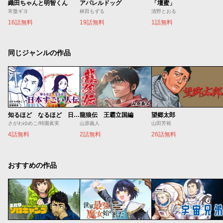
織田ちゃんと明智くん
アパレルドッグ
「壇蜜」
常盤ギヨ
林田もずる
清野とおる
16話無料
19話無料
1話無料
同じジャンルの作品
知るほど なるほど 日本すごい人伝
龍狼伝 王霸立国編
望郷太郎
さがわゆめこ/時園眞実
山原義人
山田芳裕
4話無料
2話無料
26話無料
おすすめの作品