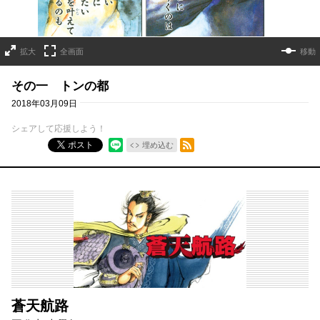
拡大
全画面
移動
その一 トンの都
2018年03月09日
シェアして応援しよう！
RSSフィード
ポスト
埋め込む
蒼天航路