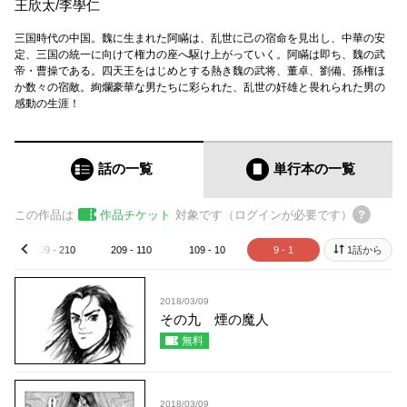
王欣太
/
李學仁
三国時代の中国。魏に生まれた阿瞞は、乱世に己の宿命を見出し、中華の安
定、三国の統一に向けて権力の座へ駆け上がっていく。阿瞞は即ち、魏の武
帝・曹操である。四天王をはじめとする熱き魏の武将、董卓、劉備、孫権ほ
か数々の宿敵。絢爛豪華な男たちに彩られた、乱世の奸雄と畏れられた男の
感動の生涯！
話の一覧
単行本
の一覧
この作品は
作品チケット
対象です（ログインが必要です）
309 - 210
209 - 110
109 - 10
9 - 1
1話から
prev
2018/03/09
その九 煙の魔人
無料
2018/03/09