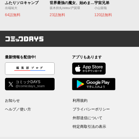
ふたりソロキャンプ
世界最強の魔女、始めました ～私だけ『攻略サイト』を見れる世界で自由に生きます～
宇宙兄弟
出端祐大
坂木持丸/riritto/戸賀環
小山宙哉
64話無料
23話無料
120話無料
コミックDAYS
最新情報を配信中!
アプリもあります
編集部ブログ
コミックDAYS
@comicdays_team
お知らせ
利用規約
ヘルプ／使い方
プライバシーポリシー
外部送信について
特定商取引法の表示