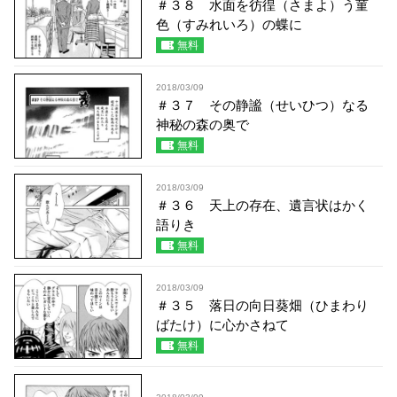
＃３８ 水面を彷徨（さまよ）う菫
色（すみれいろ）の蝶に
無料
2018/03/09
＃３７ その静謐（せいひつ）なる
神秘の森の奥で
無料
2018/03/09
＃３６ 天上の存在、遺言状はかく
語りき
無料
2018/03/09
＃３５ 落日の向日葵畑（ひまわり
ばたけ）に心かさねて
無料