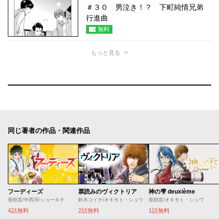
＃３０ 男泣き！？ 下町純情兄弟
行進曲
無料
もっと見る
同じ著者の作品・関連作品
フーディーズ
票読みのヴィクトリア
神の雫 deuxième
亜樹直/中西淳/ショーキチ
鈴木コイチ/オキモト・シュウ
亜樹直/オキモト・シュウ
4話無料
2話無料
1話無料