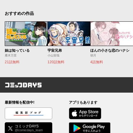
おすすめの作品
妹は知っている
宇宙兄弟
ほんの小さな恋のハナシ
雁木万里
小山宙哉
胡月
21話無料
120話無料
4話無料
コミックDAYS
最新情報を配信中!
アプリもあります
編集部ブログ
コミックDAYS
@comicdays_team