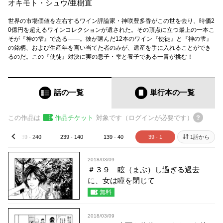
オキモト・シュウ
/
亜樹直
世界の市場価値を左右するワイン評論家・神咲豊多香がこの世を去り、時価2
0億円を超えるワインコレクションが遺された。その頂点に立つ最上の一本こ
そが『神の雫』である――。彼が選んだ12本のワイン『使徒』と『神の雫』
の銘柄、および生産年を言い当てた者のみが、遺産を手に入れることができ
るのだ。この『使徒』対決に実の息子・雫と養子である一青が挑む！
話の一覧
単行本
の一覧
この作品は
作品チケット
対象です（ログインが必要です）
339 - 240
239 - 140
139 - 40
39 - 1
1話から
prev
2018/03/09
＃３９ 眩（まぶ）し過ぎる過去
に、女は瞳を閉じて
無料
2018/03/09