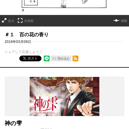
拡大
全画面
移動
＃１ 百の花の香り
2018年03月09日
シェアして応援しよう！
RSSフィード
ポスト
埋め込む
神の雫