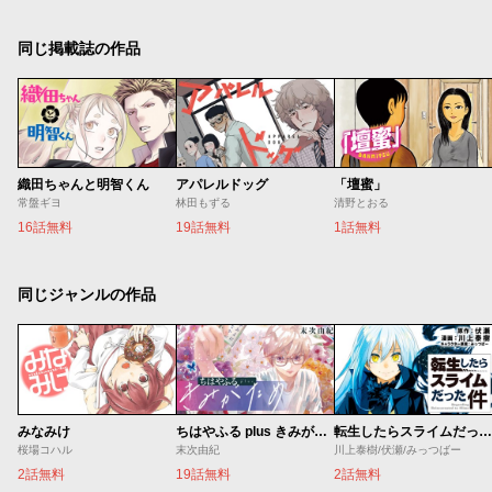
同じ掲載誌の作品
織田ちゃんと明智くん
アパレルドッグ
「壇蜜」
常盤ギヨ
林田もずる
清野とおる
16話無料
19話無料
1話無料
同じジャンルの作品
みなみけ
ちはやふる plus きみがため
転生したらスライムだった件
桜場コハル
末次由紀
川上泰樹/伏瀬/みっつばー
2話無料
19話無料
2話無料