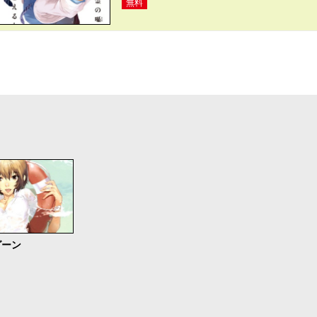
無料
グーン