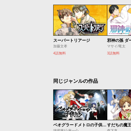
スーパートリアージ
加藤文孝
マサイ/竜太
4話無料
3話無料
同じジャンルの作品
ベオグラードメトロの子供たち
すだちの魔
隷蔵庫/山座一心
森下真