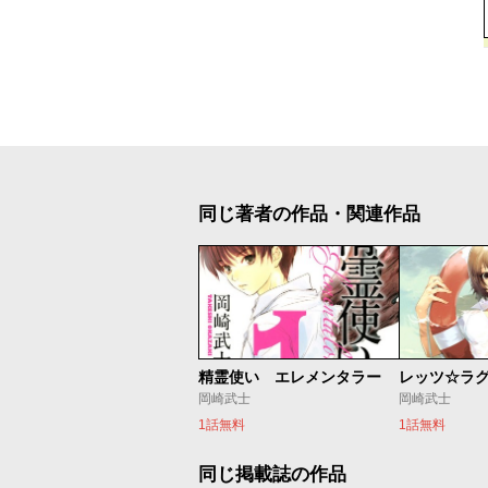
同じ著者の作品・関連作品
精霊使い エレメンタラー
レッツ☆ラ
岡崎武士
岡崎武士
1話無料
1話無料
同じ掲載誌の作品