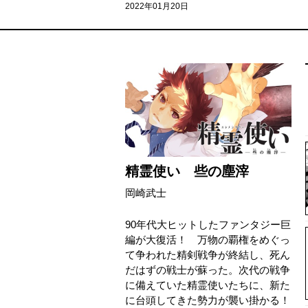
2022年01月20日
精霊使い 些の塵滓
岡崎武士
90年代大ヒットしたファンタジー巨
編が大復活！ 万物の覇権をめぐっ
て争われた精剣戦争が終結し、死ん
だはずの戦士が蘇った。次代の戦争
に備えていた精霊使いたちに、新た
に台頭してきた勢力が襲い掛かる！