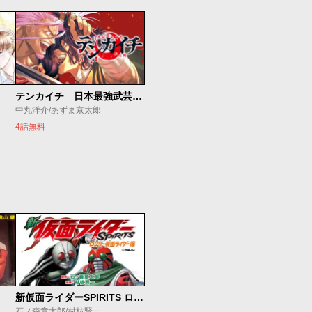
テンカイチ 日本最強武芸者決定戦
中丸洋介/あずま京太郎
4話無料
新仮面ライダーSPIRITS ロンリー仮面ライダー編
石ノ森章太郎/村枝賢一