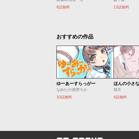
6話無料
13話無料
おすすめの作品
ゆーあーすらっがー
ほんの小さ
なめたけ/真野ろか
胡月
10話無料
4話無料