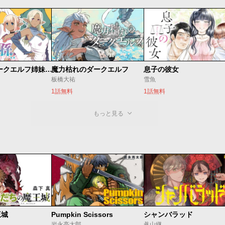
邪神の孫 ダークエルフ姉妹と過ごす異世界引きこもり生活
魔力枯れのダークエルフ
息子の彼女
板橋大祐
雪魚
1話無料
1話無料
もっと見る
王城
Pumpkin Scissors
シャンバラッド
岩永亮太郎
眞山継