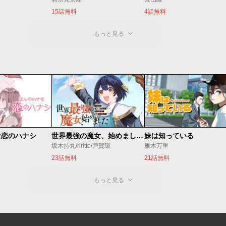
15話無料
4話無料
もっと見る
な恋のハナシ
世界最強の魔女、始めました ～私だけ『攻略サイト』を見れる世界で自由に生きます～
妹は知っている
坂木持丸/riritto/戸賀環
雁木万里
23話無料
21話無料
もっと見る