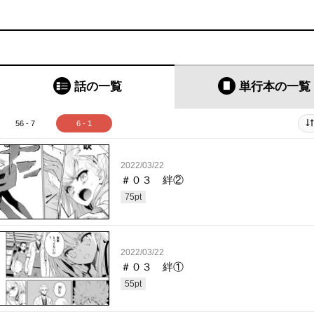
話の一覧
単行本
の一覧
56 - 7
6 - 1
2022/03/22
＃０３ 絆②
75
pt
2022/03/22
＃０３ 絆①
55
pt