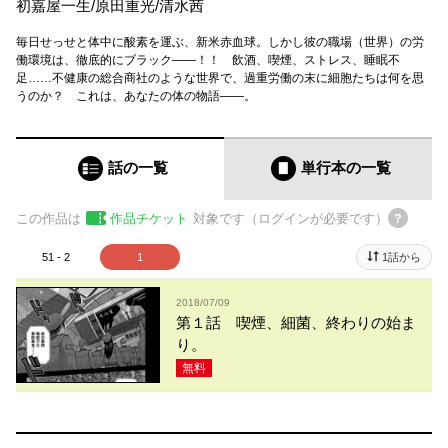
初嘉屋一生
/
原田重光
/
清水茜
毎日せっせと体中に酸素を運ぶ、新米赤血球。しかし彼の職場（世界）の労
働環境は、徹底的にブラック――！！ 飲酒、喫煙、ストレス、睡眠不
足……不健康の総合商社のような世界で、過重労働の末に細胞たちは何を思
うのか？ これは、あなたの体の物語――。
話の一覧
単行本
の一覧
この作品は
作品チケット
対象です（ログインが必要です）
51 - 2
1
1話から
2018/07/09
第１話 喫煙、細菌、終わりの始ま
り。
無料