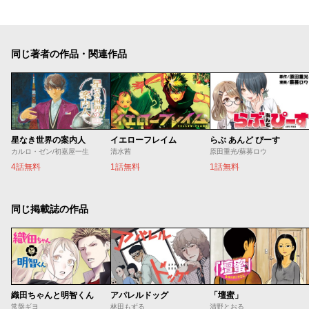
同じ著者の作品・関連作品
星なき世界の案内人
イエローフレイム
らぶ あんど ぴーす
カルロ・ゼン/初嘉屋一生
清水茜
原田重光/蘇募ロウ
4話無料
1話無料
1話無料
同じ掲載誌の作品
織田ちゃんと明智くん
アパレルドッグ
「壇蜜」
常盤ギヨ
林田もずる
清野とおる