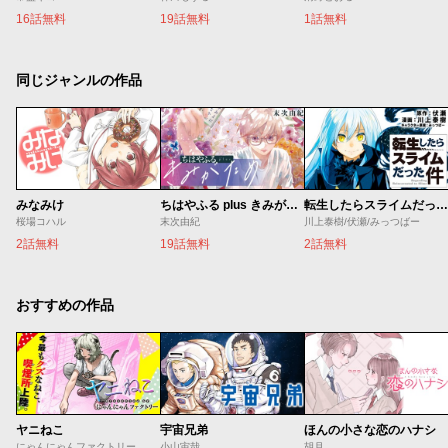
16話無料
19話無料
1話無料
同じジャンルの作品
みなみけ
ちはやふる plus きみがため
転生したらスライムだった件
桜場コハル
末次由紀
川上泰樹/伏瀬/みっつばー
2話無料
19話無料
2話無料
おすすめの作品
ヤニねこ
宇宙兄弟
ほんの小さな恋のハナシ
にゃんにゃんファクトリー
小山宙哉
胡月