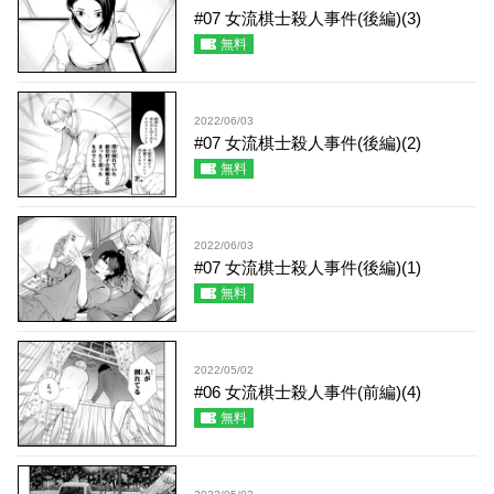
#07 女流棋士殺人事件(後編)(3)
無料
2022/06/03
#07 女流棋士殺人事件(後編)(2)
無料
2022/06/03
#07 女流棋士殺人事件(後編)(1)
無料
2022/05/02
#06 女流棋士殺人事件(前編)(4)
無料