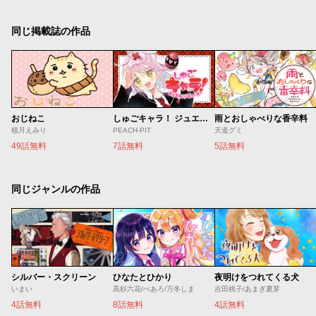
同じ掲載誌の作品
おじねこ
しゅごキャラ！ ジュエルジョーカー
雨とおしゃべりな香辛料
植月えみり
PEACH-PIT
天道グミ
49話無料
7話無料
5話無料
同じジャンルの作品
シルバー・スクリーン
ひなたとひかり
夜明けをつれてくる犬
いまい
高杉六花/べあろ/万冬しま
吉田桃子/あまぎ夏芽
4話無料
8話無料
4話無料