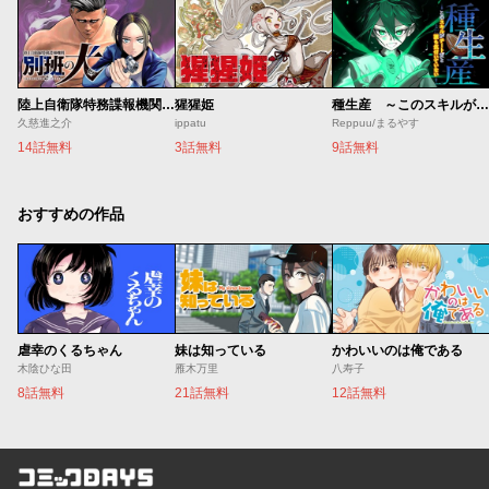
陸上自衛隊特務諜報機関 別班の犬
猩猩姫
種生産 ～このスキルがチートだとまだ誰も気付いていない～
久慈進之介
ippatu
Reppuu/まるやす
14話無料
3話無料
9話無料
おすすめの作品
虐幸のくるちゃん
妹は知っている
かわいいのは俺である
木陰ひな田
雁木万里
八寿子
8話無料
21話無料
12話無料