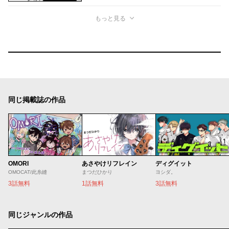
もっと見る
同じ掲載誌の作品
OMORI
あさやけリフレイン
ディグイット
OMOCAT/此糸縫
まつだひかり
ヨシダ。
3話無料
1話無料
3話無料
同じジャンルの作品