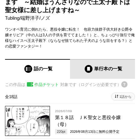
ます ～結婚はうんざりなので王太子殿下は
聖女様に差し上げますね～
Tubling
/
端野洋子
/
ノズ
ワンオペ育児に倒れたら、悪役令嬢に転生！ 包容力抜群子供大好き公爵令
嬢オリビア（中の人は3人の子供を育ててました！）と、ちょっぴり強引で俺
様なハイスぺ王太子殿下（ならなぜ捨てられた子犬のような目をする？）と
の恋愛ファンタジー！
話の一覧
単行本
の一覧
この作品は
作品チケット
対象です（ログインが必要です）
全18話
1話から
2026/07/09
第１８話 ＪＫ聖女と悪役令嬢
（母）
220
pt
2026年08月13日
に無料公開予定