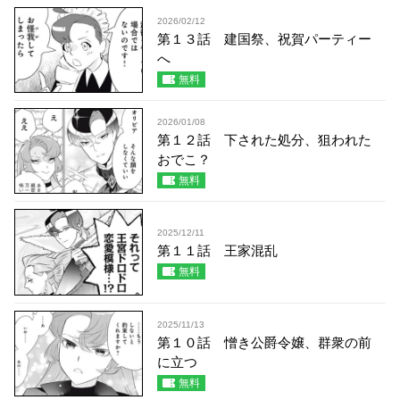
2026/02/12
第１３話 建国祭、祝賀パーティー
へ
無料
2026/01/08
第１２話 下された処分、狙われた
おでこ？
無料
2025/12/11
第１１話 王家混乱
無料
2025/11/13
第１０話 憎き公爵令嬢、群衆の前
に立つ
無料