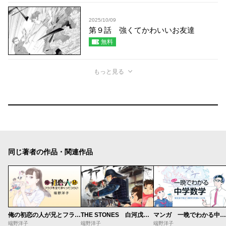
2025/10/09
第９話 強くてかわいいお友達
無料
もっと見る
同じ著者の作品・関連作品
俺の初恋の人が兄とフラグを立てまくってつらい
THE STONES 白河戊辰戦争異聞
マンガ 一晩でわかる中学数学
端野洋子
端野洋子
端野洋子