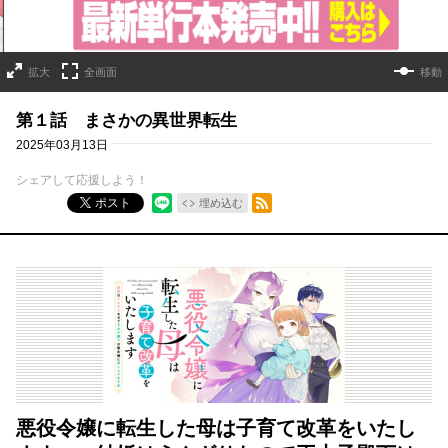
拡大
全画面
移動
第１話 まさかの異世界転生
2025年03月13日
シェアして応援しよう！
RSSフィード
ポスト
埋め込む
悪役令嬢に転生した母は子育て改革をいたし