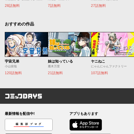
28話無料
7話無料
27話無料
おすすめの作品
宇宙兄弟
妹は知っている
ヤニねこ
小山宙哉
雁木万里
にゃんにゃんファクトリー
120話無料
21話無料
107話無料
コミックDAYS
最新情報を配信中!
アプリもあります
編集部ブログ