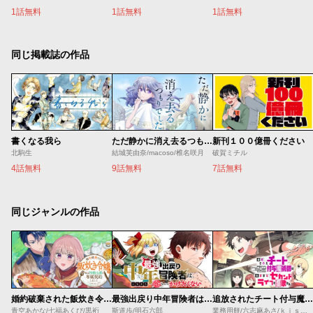
1話無料
1話無料
1話無料
同じ掲載誌の作品
書くなる我ら
ただ静かに消え去るつもりでした
新刊１００億冊ください
北駒生
結城芙由奈/macoso/椎名咲月
破賀ミチル
4話無料
9話無料
7話無料
同じジャンルの作品
婚約破棄された飯炊き令嬢の私は冷酷公爵と専属契約しました～ですが胃袋を掴んだ結果、冷たかった公爵様がどんどん優しくなっています～
最強出戻り中年冒険者は、今さら命なんてかけたくない
追放されたチート付与魔術師は気ままなセカンドライフを謳歌する。 ～俺は武器だけじゃなく、あらゆるものに『強化ポイント』を付与できるし、俺の意思でいつでも効果を解除できるけど、残った人たち大丈夫？～
青空あかな/七福あくび/黒裄
斯道歩/明石六郎
業務用餅/六志麻あさ/ｋｉｓｕｉ