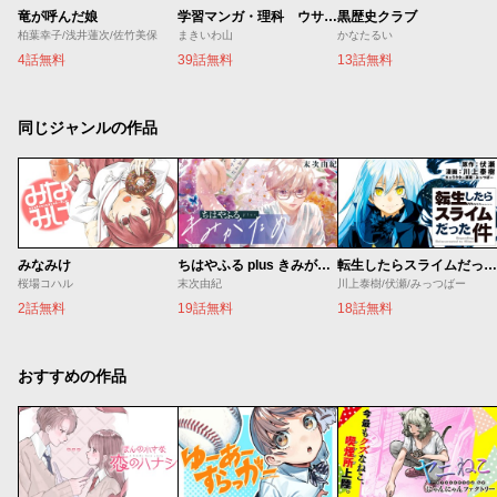
竜が呼んだ娘
学習マンガ・理科 ウサウサ！
黒歴史クラブ
柏葉幸子/浅井蓮次/佐竹美保
まきいわ山
かなたるい
4話無料
39話無料
13話無料
同じジャンルの作品
みなみけ
ちはやふる plus きみがため
転生したらスライムだった件
桜場コハル
末次由紀
川上泰樹/伏瀬/みっつばー
2話無料
19話無料
18話無料
おすすめの作品