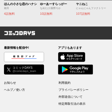
ほんの小さな恋のハナシ
ゆーあーすらっがー
ヤニねこ
胡月
なめたけ/真野ろか
にゃんにゃんファクトリー
4話無料
10話無料
107話無料
コミックDAYS
最新情報を配信中!
アプリもあります
編集部ブログ
コミックDAYS
@comicdays_team
お知らせ
利用規約
ヘルプ／使い方
プライバシーポリシー
外部送信について
特定商取引法の表示