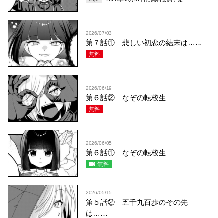
2026/07/03
第７話① 悲しい初恋の結末は……
無料
2026/06/19
第６話② なぞの転校生
無料
2026/06/05
第６話① なぞの転校生
無料
2026/05/15
第５話② 五千九百歩のその先
は……