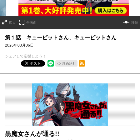
拡大
全画面
移動
第１話 キューピットさん、キューピットさん
2026年03月06日
シェアして応援しよう！
RSSフィード
ポスト
埋め込む
黒魔女さんが通る!!