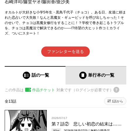
石崎洋司
/
藤堂ヤオ
/
藤田香
/
亜沙美
オカルトが大好きな小学5年生・黒鳥千代子（チョコ）。ある日、友達に頼ま
れた恋占いで大失敗！なんと黒魔女・ギュービッドを呼び出しちゃった！そ
のせいで、チョコは黒魔女修行をすることに！？学校で巻き起こるトラブル
を、チョコは黒魔法で解決できるのか――!?待望の大ヒット作コミカライ
ズ、ついにスタート！
ファンレターを送る
話の一覧
単行本
の一覧
この作品は
作品チケット
対象です（ログインが必要です）
全13話
1話から
2026/07/17
第７話② 悲しい初恋の結末は……
90
pt
2026年08月07日
に無料公開予定