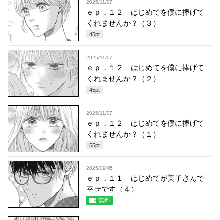
2025/11/07
ｅｐ．１２ はじめてを僕に捧げて
くれませんか？（３）
45
pt
2025/11/07
ｅｐ．１２ はじめてを僕に捧げて
くれませんか？（２）
45
pt
2025/11/07
ｅｐ．１２ はじめてを僕に捧げて
くれませんか？（１）
55
pt
2025/09/05
ｅｐ．１１ はじめてが美子さんで
幸せです（４）
無料